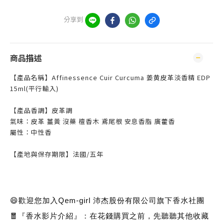
分享到
商品描述
【產品名稱】Affinessence Cuir Curcuma 姜黄皮革淡香精 EDP
15ml(平行輸入)
【產品香調】皮革調
氣味：皮革 薑黃 沒藥 檀香木 鳶尾根 安息香脂 廣藿香
屬性：中性香
【產地與保存期限】法國/五年
😄歡迎您加入Qem-girl 沛杰股份有限公司旗下香水社團
🧧『香水影片介紹』：在花錢購買之前，先聽聽其他收藏