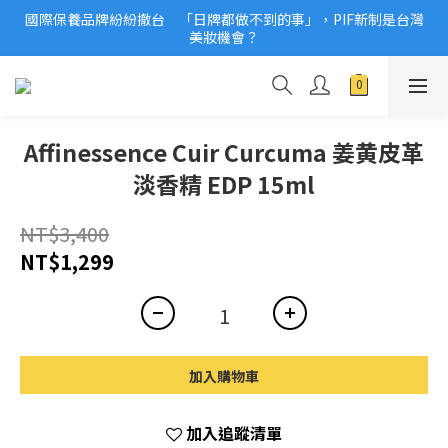
國際保養品牌紛紛撤台　「日牌都做不到的事」，PIF新制是台灣
2026美妝小樣、試用品變少？PIF化妝品身分證7月上路！消費者
美妝機會？
必懂5觀念
2026美妝小樣、試用品變少？PIF化妝品身分證7月上路！消費者
必懂5觀念
Affinessence Cuir Curcuma 姜黄皮革
淡香精 EDP 15ml
NT$3,400
NT$1,299
加入購物車
加入追蹤清單