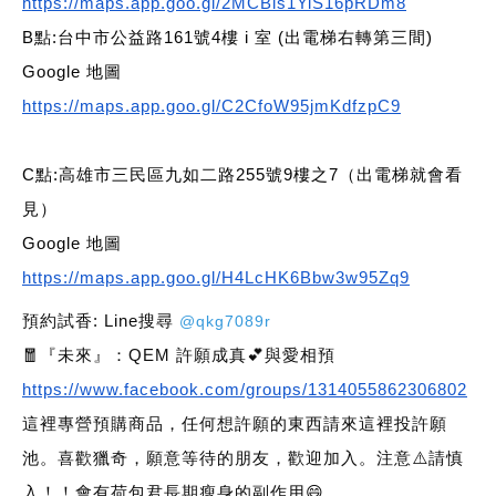
https://maps.app.goo.gl/2MCBis1YiS16pRDm8
B點:台中市公益路161號4樓 i 室 (出電梯右轉第三間)
Google 地圖
https://maps.app.goo.gl/C2CfoW95jmKdfzpC9
C點:高雄市三民區九如二路255號9樓之7（出電梯就會看
見）
Google 地圖
https://maps.app.goo.gl/H4LcHK6Bbw3w95Zq9
預約試香: Line搜尋
@qkg7089r
🧧『未來』：QEM 許願成真💕與愛相預
https://www.facebook.com/groups/1314055862306802
這裡專營預購商品，任何想許願的東西請來這裡投許願
池。喜歡獵奇，願意等待的朋友，歡迎加入。注意⚠️請慎
入！！會有荷包君長期瘦身的副作用😄