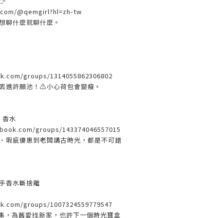
👉
.com/@qemgirl?hl=zh-tw
想聊什麼就聊什麼。
ok.com/groups/1314055862306802
丟進許願池！⚠️小心荷包會變瘦。
g 香水
ebook.com/groups/143374046557015
、瑕疵優惠到老闆講古時光，都是不可錯
2手香水斷捨離
ok.com/groups/1007324559779547
市集，為舊愛找新家，也許下一個時光寶盒