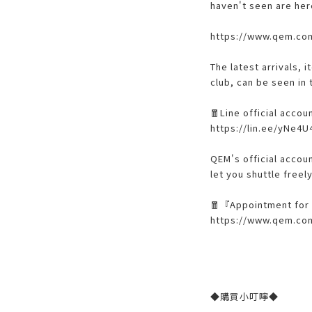
haven't seen are her
https://www.qem.co
The latest arrivals, 
club, can be seen in t
🧧Line official acco
https://lin.ee/yNe4U
QEM's official accoun
let you shuttle freel
🧧『Appointment for 
https://www.qem.com
◆購買小叮嚀◆