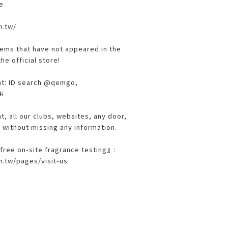
e
m.tw/
items that have not appeared in the
he official store!
unt: ID search @qemgo,
4i
t, all our clubs, websites, any door,
y without missing any information.
free on-site fragrance testing』:
.tw/pages/visit-us