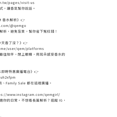
.tw/pages/visit-us
式，讓香氣幫你說話。
EM 香水解析》👉
be.com/@qemgo
解析，避免盲買，幫你省下冤枉錢！
 妳今天香了沒？》👉
ry.me/user/qem/platforms
最佳陪伴，閉上眼睛，用耳朵感受香水的
 香水即時特惠廣播電台》👉
/muh2xfpm
amily Sale 都在這裡廣播。
ps://www.instagram.com/qemgirl/
進你的日常。不想看長篇解析？追蹤 IG，