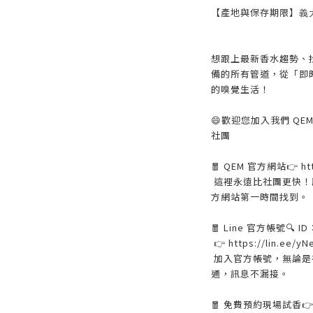
【產地與保存期限】
義
想跟上最新香水趨勢、找
備的所有管道，從「即
的嗅覺生活！
😄歡迎您加入我們 Q
社團
🧧 QEM 官方網站👉 htt
這裡永遠比社團更快！
方網站第一時間找到。
🧧 Line 官方帳號🔍 I
👉 https://lin.ee/yN
加入官方帳號，無論是
通，訊息不漏接。
🧧 免費預約現場試香