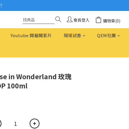
？
念
念
會員登入
購物車(0)
Youtube 開箱聞影片
現場試香
QEM社團
ose in Wonderland 玫瑰
 100ml