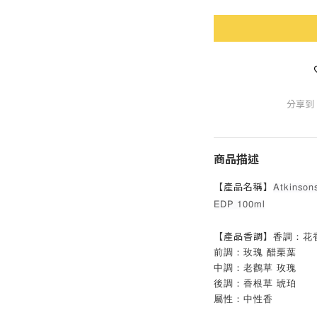
分享到
商品描述
【產品名稱】
Atkinso
EDP 100ml
【產品香調】
香調：花
前調：玫瑰 醋栗葉
中調：老鸛草 玫瑰
後調：香根草 琥珀
屬性：中性香