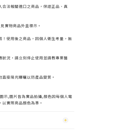
入合法報關進口之商品，保證正品、真
詳見實物商品外盒標示。
務！使用後之商品，因個人衛生考量，無
適狀況，請立刻停止使用並請教專業醫
勿直接陽光曝曬以防產品變質。
圖示,圖片皆為實品拍攝,顏色因每個人電
，以實際商品顏色為準。