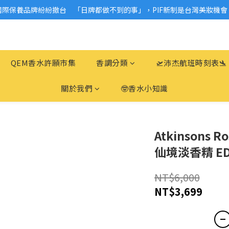
國際保養品牌紛紛撤台　「日牌都做不到的事」，PIF新制是台灣美妝機會
2026美妝小樣、試用品變少？PIF化妝品身分證7月上路！消費者必懂5觀
2026美妝小樣、試用品變少？PIF化妝品身分證7月上路！消費者必懂5觀
QEM香水許願市集
香調分類
🛫沛杰航班時刻表🛬
關於我們
🤓香水小知識
Atkinsons R
仙境淡香精 EDP
NT$6,000
NT$3,699