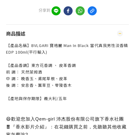
分享到
商品描述
【產品名稱】BVLGARI 寶格麗 Man In Black 當代真我男性淡香精
EDP 100ml(平行輸入)
【產品香調】東方花香調 、 皮革香調
前 調： 天然萊姆酒
中 調： 晚香玉、鳶尾草根、皮革
後 調： 安息香、薰草豆、零陵香木
【產地與保存期限】義大利/五年
😄歡迎您加入Qem-girl 沛杰股份有限公司旗下香水社團
🧧『香水影片介紹』：在花錢購買之前，先聽聽其他收藏
家怎麼說?