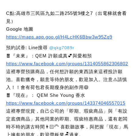
C點:高雄市三民區九如二路255號9樓之7（出電梯就會看
見）
Google 地圖
https://maps.app.goo.gl/H4LcHK6Bbw3w95Zq9
預約試香: Line搜尋
@qkg7089r
🧧『未來』：QEM 許願成真💕與愛相預
https://www.facebook.com/groups/1314055862306802
這裡專營預購商品，任何想許願的東西請來這裡投許願
池。喜歡獵奇，願意等待的朋友，歡迎加入。注意⚠️請慎
入！！會有荷包君長期瘦身的副作用😄
🧧『現在』： QEM She Young 香水
https://www.facebook.com/groups/143374046557015
這裡專營現貨，自己公司的「即期、瑕疵商品」與「有設
定底價商品」其他同業的即期、瑕疵特惠商品，還有老闆
時不時的講古時間👨🏻‍🦳 喜歡聽故事，與把握「現在」馬
上擁有的朋友，歡迎帶板凳🪑過來。