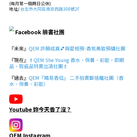
(每月第一個周日公休)
地址/
台北市大同區南京西路308號2F
Facebook 臉書社團
『未來』
QEM 許願成真💕與愛相預-香氛美妝預購社團
『現在』
💄QEM She Young 香水、保養、彩妝，即期
品、瑕疵品特賣出清社團💄
『過去』
QEM『晴易香挺』 二手拍賣斷捨離社團（香
水、保養、彩妝）
Youtube 妳今天香了沒？
QEM Instagram