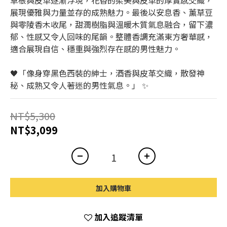
草根與皮革逐漸浮現，花香的柔美與皮革的厚實感交織，
展現優雅與力量並存的成熟魅力。最後以安息香、薰草豆
與零陵香木收尾，甜潤樹脂與溫暖木質氣息融合，留下濃
郁、性感又令人回味的尾韻。整體香調充滿東方奢華感，
適合展現自信、穩重與強烈存在感的男性魅力。
🖤「像身穿黑色西裝的紳士，酒香與皮革交織，散發神
秘、成熟又令人著迷的男性氣息。」 ✨
NT$5,300
NT$3,099
加入購物車
加入追蹤清單