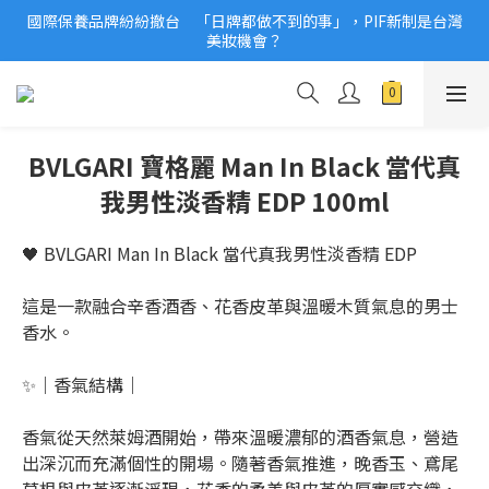
國際保養品牌紛紛撤台　「日牌都做不到的事」，PIF新制是台灣
2026美妝小樣、試用品變少？PIF化妝品身分證7月上路！消費者
美妝機會？
必懂5觀念
2026美妝小樣、試用品變少？PIF化妝品身分證7月上路！消費者
必懂5觀念
BVLGARI 寶格麗 Man In Black 當代真
我男性淡香精 EDP 100ml
🖤 BVLGARI Man In Black 當代真我男性淡香精 EDP
這是一款融合辛香酒香、花香皮革與溫暖木質氣息的男士
香水。
✨｜香氣結構｜
香氣從天然萊姆酒開始，帶來溫暖濃郁的酒香氣息，營造
出深沉而充滿個性的開場。隨著香氣推進，晚香玉、鳶尾