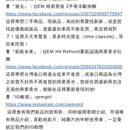
🧧『過去』：QEM 晴易香挺 2手香水斷捨離
https://www.facebook.com/groups/1007324559779547
這裡專營二手商品、瑕疵品，為你的舊愛找新家，或是想
找超優惠絕版品，貴森森的東西不敢盲買，來這裡就對
了！這裡天天有驚喜，眾多時光寶盒（time capsule)，等
你來挖寶！
🧧『刷新未來』：QEM Hit Refresh重新認識商業香水社
團
https://www.facebook.com/groups/2950337625203600
這裡專營台灣進口商過去從來不進貨，或進口商認為台灣
之前賣不好而不再進貨的商業香水，曾經你買過卻再也沒
見過的商業香水，都能在這裡重新發現到他!
🧧『IG帳號』:qemgirl
https://www.instagram.com/qemgirl/
這裡會有我們新品到貨剪影、30秒版開香聞介紹、市場稀
有商品介紹，喜歡純影片、純圖片的年輕使用者，一定要
鎖定我們的IG動態