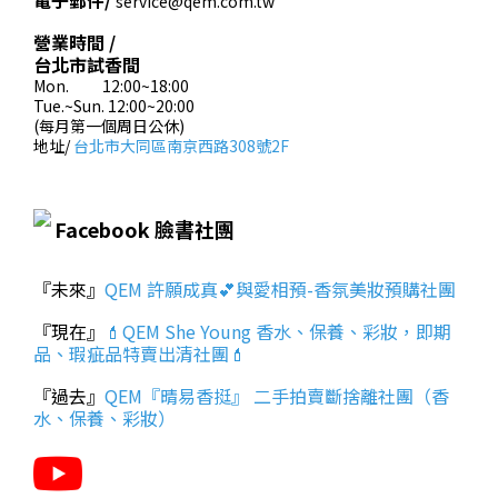
電子郵件/
service@qem.com.tw
營業時間 /
台北市試香間
Mon. 12:00~18:00
Tue.~Sun. 12:00~20:00
(每月第一個周日公休)
地址/
台北市大同區南京西路308號2F
Facebook 臉書社團
『未來』
QEM 許願成真💕與愛相預-香氛美妝預購社團
『現在』
💄QEM She Young 香水、保養、彩妝，即期
品、瑕疵品特賣出清社團💄
『過去』
QEM『晴易香挺』 二手拍賣斷捨離社團（香
水、保養、彩妝）