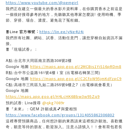
https://www.youtube.com/@qemgirl
我們正在建立一個最大的香水影片資料庫，在你購買香水之前這是
一個很好搜尋參考的地方，先聽聽其他專家怎麼說! 使用時機、季
節、穿搭、場合、濃度。避免花了冤枉錢。
🧧Line 官方帳號：
https://lin.ee/yNe4U4i
我們所有社團、網站、試香、活動任意門，讓您穿梭自如資訊不漏
接。
🧧『現場試香』：
A點:台北市大同區南京西路308號2樓
Google 地圖
https://maps.app.goo.gl/2MCBis1YiS16pRDm8
B點:台中市公益路161號4樓 i 室 (出電梯右轉第三間)
Google 地圖
https://maps.app.goo.gl/C2CfoW95jmKdfzpC9
C點:高雄市三民區九如二路255號9樓之7（出電梯就會看見）
Google 地圖
https://maps.app.goo.gl/H4LcHK6Bbw3w95Zq9
預約試香: Line搜尋
@qkg7089r
🧧『未來』：QEM 許願成真💕與愛相預
https://www.facebook.com/groups/1314055862306802
這裡專營預購商品，任何想許願的東西請來這裡投許願池。喜歡獵
奇，願意等待的朋友，歡迎加入。注意⚠️請慎入！！會有荷包君長