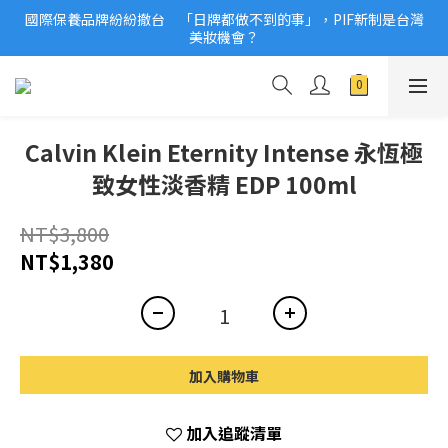
國際保養品牌紛紛撤台　「日牌都做不到的事」，PIF新制是台灣
2026美妝小樣、試用品變少？PIF化妝品身分證7月上路！消費者
美妝機會？
必懂5觀念
2026美妝小樣、試用品變少？PIF化妝品身分證7月上路！消費者
必懂5觀念
Calvin Klein Eternity Intense 永恆極
致女性淡香精 EDP 100ml
NT$3,800
NT$1,380
加入購物車
加入追蹤清單