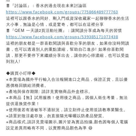
🧧『討論區』：香水的過去現在未來討論區
https://www.facebook.com/groups/775866489777763
這裡可以跟香水的同好、剛入門或資深收藏家一起聊聊香水的生活
大小事，無論是心情，或是驚奇，都可以在這裡分享
🧧『QEM 一天讀2頁活動社團』：讓閱讀分享成為每天的習慣
https://www.facebook.com/groups/539385171073438
這裡的朋友都是一群喜歡閱讀與喜歡分享的朋友，如果你沒時間讀
書，也可以透過別人的重點濃縮，幫助自己進步! 如果你喜歡閱
讀，那更不要停下來繼續分享出去，讓你的心得濃縮，也可以受益
到別人!
◆購買小叮嚀◆
※本賣場為國外平行輸入合法報關進口之商品，保證正貨，且以優
惠價格回饋給消費者。
※產地與保存期限: 請詳見實物商品外盒標示。
※本商品【無】試用服務！使用後之商品，因個人衛生考量，無法
提供退換貨作業！
※使用後若有過敏等不適狀況，請立刻停止使用並請教專業醫生。
※請置於陰涼處存放，勿直接陽光曝曬以防產品變質。
※
,
,
,
商品樣式
請詳見賣場圖示
圖片皆為實品拍攝
顏色因每個人電腦
設定差異而略有不同，以實際商品顏色為準
😄