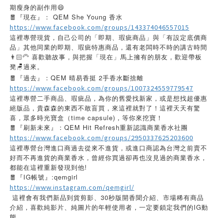
期瘦身的副作用😄
🧧『現在』： QEM She Young 香水
https://www.facebook.com/groups/143374046557015
這裡專營現貨，自己公司的「即期、瑕疵商品」與「有設定底價商
品」其他同業的即期、瑕疵特惠商品，還有老闆時不時的講古時間
👨🏻‍🦳 喜歡聽故事，與把握「現在」馬上擁有的朋友，歡迎帶板
凳🪑過來。
🧧『過去』：QEM 晴易香挺 2手香水斷捨離
https://www.facebook.com/groups/1007324559779547
這裡專營二手商品、瑕疵品，為你的舊愛找新家，或是想找超優惠
絕版品，貴森森的東西不敢盲買，來這裡就對了！這裡天天有驚
喜，眾多時光寶盒（time capsule)，等你來挖寶！
🧧『刷新未來』：QEM Hit Refresh重新認識商業香水社團
https://www.facebook.com/groups/2950337625203600
這裡專營台灣進口商過去從來不進貨，或進口商認為台灣之前賣不
好而不再進貨的商業香水，曾經你買過卻再也沒見過的商業香水，
都能在這裡重新發現到他!
🧧『IG帳號』:qemgirl
https://www.instagram.com/qemgirl/
這裡會有我們新品到貨剪影、30秒版開香聞介紹、市場稀有商品
介紹，喜歡純影片、純圖片的年輕使用者，一定要鎖定我們的IG動
態