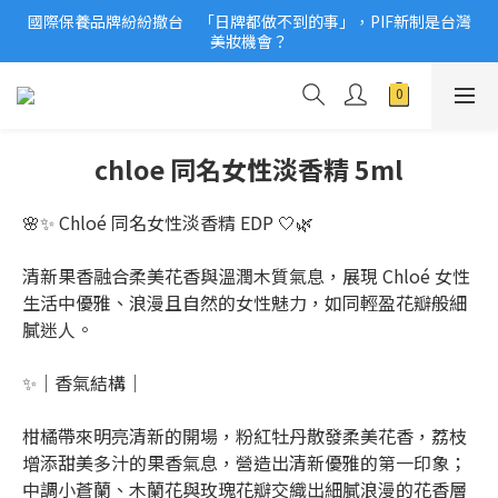
國際保養品牌紛紛撤台　「日牌都做不到的事」，PIF新制是台灣
2026美妝小樣、試用品變少？PIF化妝品身分證7月上路！消費者
美妝機會？
必懂5觀念
2026美妝小樣、試用品變少？PIF化妝品身分證7月上路！消費者
必懂5觀念
chloe 同名女性淡香精 5ml
🌸✨ Chloé 同名女性淡香精 EDP 🤍🌿
清新果香融合柔美花香與溫潤木質氣息，展現 Chloé 女性
生活中優雅、浪漫且自然的女性魅力，如同輕盈花瓣般細
膩迷人。
✨｜香氣結構｜
柑橘帶來明亮清新的開場，粉紅牡丹散發柔美花香，荔枝
增添甜美多汁的果香氣息，營造出清新優雅的第一印象；
中調小蒼蘭、木蘭花與玫瑰花瓣交織出細膩浪漫的花香層