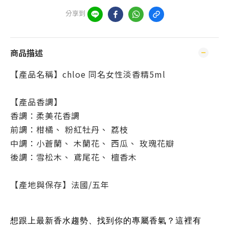
分享到
商品描述
【產品名稱】chloe 同名女性淡香精5ml
【產品香調】
香調：柔美花香調
前調：柑橘、 粉紅牡丹、 荔枝
中調：小蒼蘭、 木蘭花、 西瓜、 玫瑰花瓣
後調：雪松木、 鳶尾花、 檀香木
【產地與保存】法國/五年
想跟上最新香水趨勢、找到你的專屬香氣？這裡有