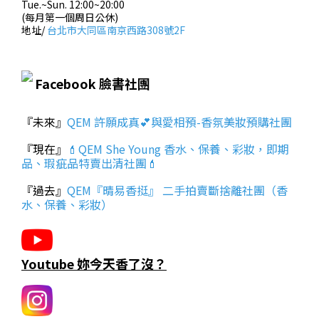
Tue.~Sun. 12:00~20:00
(每月第一個周日公休)
地址/
台北市大同區南京西路308號2F
Facebook 臉書社團
『未來』
QEM 許願成真💕與愛相預-香氛美妝預購社團
『現在』
💄QEM She Young 香水、保養、彩妝，即期
品、瑕疵品特賣出清社團💄
『過去』
QEM『晴易香挺』 二手拍賣斷捨離社團（香
水、保養、彩妝）
Youtube 妳今天香了沒？