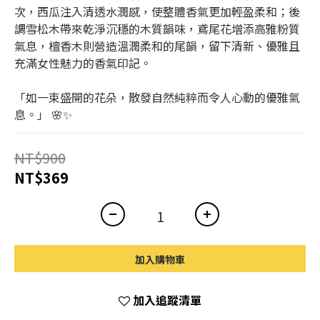
次，西瓜注入清透水潤感，使整體香氣更加輕盈柔和；後
調雪松木帶來乾淨沉穩的木質韻味，鳶尾花增添高雅粉質
氣息，檀香木則營造溫潤柔和的尾韻，留下清新、優雅且
充滿女性魅力的香氣印記。
「如一束盛開的花朵，散發自然純粹而令人心動的優雅氣
息。」 🌸✨
NT$900
NT$369
加入購物車
加入追蹤清單