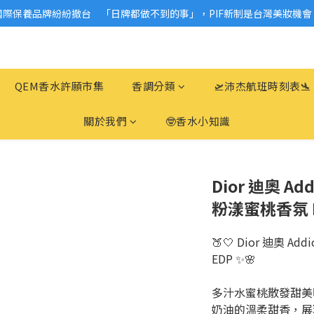
國際保養品牌紛紛撤台　「日牌都做不到的事」，PIF新制是台灣美妝機會
2026美妝小樣、試用品變少？PIF化妝品身分證7月上路！消費者必懂5觀
2026美妝小樣、試用品變少？PIF化妝品身分證7月上路！消費者必懂5觀
QEM香水許願市集
香調分類
🛫沛杰航班時刻表🛬
關於我們
🤓香水小知識
Dior 迪奧 Add
粉漾蜜桃香氛 E
🍑🤍 Dior 迪奧 Ad
EDP ✨🌸
多汁水蜜桃散發甜美
奶油的溫柔甜香，展