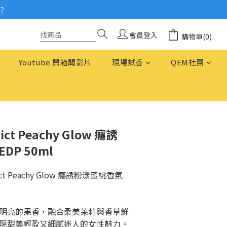
？
念
念
會員登入
購物車(0)
Youtube 開箱聞影片
現場試香
QEM社團
ict Peachy Glow 癮誘
DP 50ml
dict Peachy Glow 癮誘粉漾蜜桃香氛 
明亮的果香，融合柔美茉莉與香草鮮
現甜美輕盈又細膩迷人的女性魅力。