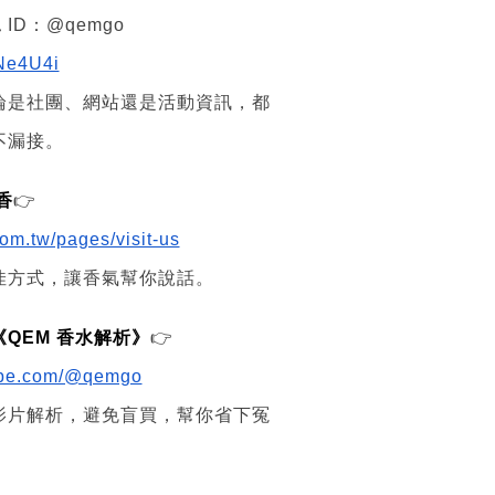
 ID：@qemgo
yNe4U4i
論是社團、網站還是活動資訊，都
不漏接。
香
👉
om.tw/pages/visit-us
佳方式，讓香氣幫你說話。
頻道《QEM 香水解析》
👉
tube.com/@qemgo
影片解析，避免盲買，幫你省下冤