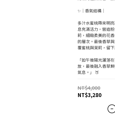
✨｜香氣結構｜
多汁水蜜桃帶來明亮
息充滿活力，營造粉
莉，細緻柔美的花香
的層次。最後香草與鮮
覆蜜桃與茉莉，留下
「如午後陽光灑落在
放，最後融入香草鮮
氣息。」 🍑
NT$4,000
NT$3,280