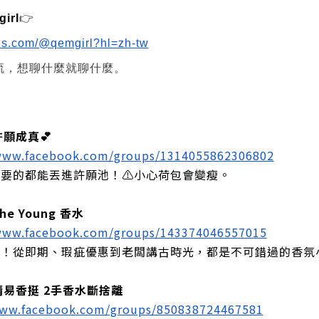
irl
👉
ads.com/@qemgirl?hl=zh-tw
流，想聊什麼就聊什麼。
許願成真💕
/www.facebook.com/groups/1314055862306802
想要的都能丟進許願池！⚠️小心荷包會變瘦。
e Young 香水
/www.facebook.com/groups/143374046557015
手！從即期、瑕疵優惠到老闆講古時光，都是不可錯過的香氛
晴易香挺 2手香水斷捨離
www.facebook.com/groups/850838724467581