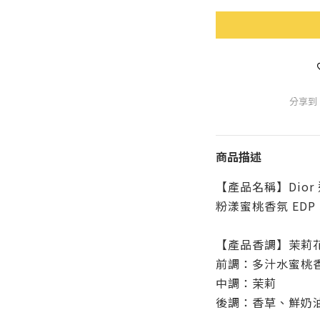
分享到
商品描述
【產品名稱】Dior 迪奧
粉漾蜜桃香氛 EDP 
【產品香調】茉莉
前調：多汁水蜜桃
中調：茉莉
後調：香草、鮮奶