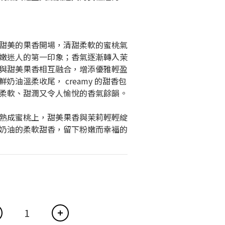
甜美的果香開場，清甜柔軟的蜜桃氣
嫩迷人的第一印象；香氣逐漸轉入茉
與甜美果香相互融合，增添優雅輕盈
奶油溫柔收尾， creamy 的甜香包
柔軟、甜潤又令人愉悅的香氣餘韻。
熟成蜜桃上，甜美果香與茉莉輕輕綻
奶油的柔軟甜香，留下粉嫩而幸福的