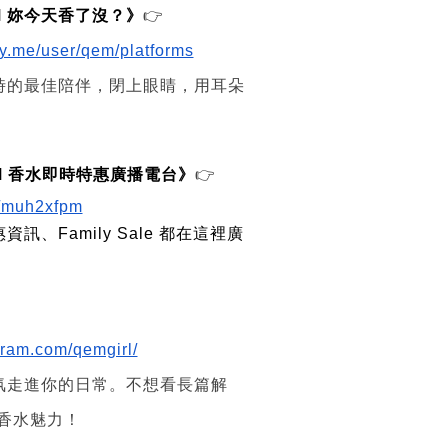
QEM 妳今天香了沒？》
👉
ory.me/user/qem/platforms
時的最佳陪伴，閉上眼睛，用耳朵
QEM 香水即時特惠廣播電台》
👉
om/muh2xfpm
訊、Family Sale 都在這裡廣
gram.com/qemgirl/
氛走進你的日常。不想看長篇解
懂香水魅力！