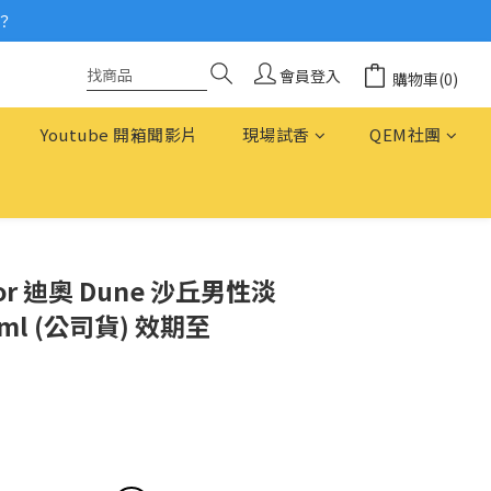
？
念
念
會員登入
購物車(0)
Youtube 開箱聞影片
現場試香
QEM社團
or 迪奧 Dune 沙丘男性淡
0ml (公司貨) 效期至