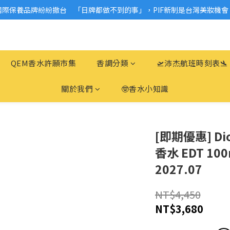
國際保養品牌紛紛撤台　「日牌都做不到的事」，PIF新制是台灣美妝機會
2026美妝小樣、試用品變少？PIF化妝品身分證7月上路！消費者必懂5觀
2026美妝小樣、試用品變少？PIF化妝品身分證7月上路！消費者必懂5觀
QEM香水許願市集
香調分類
🛫沛杰航班時刻表🛬
關於我們
🤓香水小知識
[即期優惠] Di
香水 EDT 10
2027.07
NT$4,450
NT$3,680