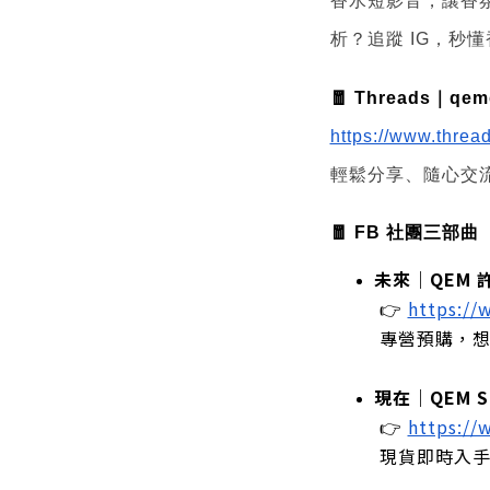
香水短影音，讓香
析？追蹤 IG，秒
🧧 Threads｜qemg
https://www.thre
輕鬆分享、隨心交
🧧 FB 社團三部曲
未來｜QEM 
 👉
https:/
 專營預購，
現在｜QEM Sh
 👉
https:/
 現貨即時入