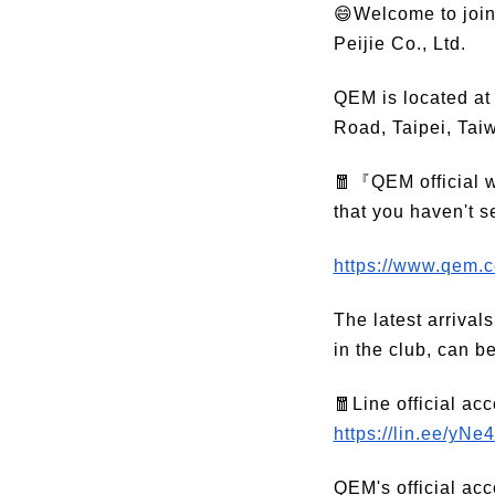
😄Welcome to join
Peijie Co., Ltd.
QEM is located at
Road, Taipei, Tai
🧧『QEM official 
that you haven't s
https://www.qem.c
The latest arrival
in the club, can be
🧧Line official a
https://lin.ee/yNe
QEM's official acc