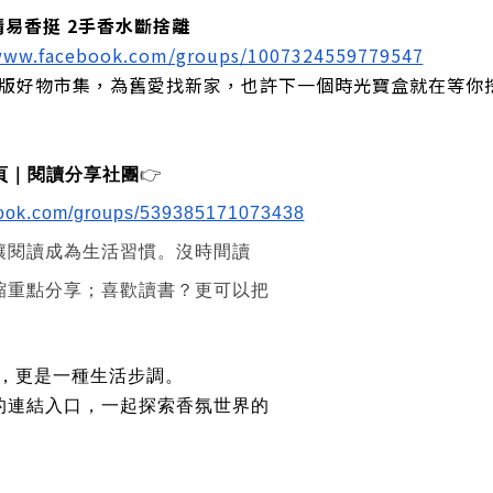
晴易香挺 2手香水斷捨離
/www.facebook.com/groups/1007324559779547
/絕版好物市集，為舊愛找新家，也許下一個時光寶盒就在等你
2 頁｜閱讀分享社團
👉
book.com/groups/539385171073438
讓閱讀成為生活習慣。沒時間讀
縮重點分享；喜歡讀書？更可以把
水，更是一種生活步調。
的連結入口，一起探索香氛世界的