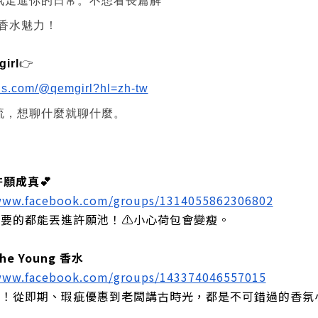
氛走進你的日常。不想看長篇解
懂香水魅力！
irl
👉
ads.com/@qemgirl?hl=zh-tw
流，想聊什麼就聊什麼。
許願成真💕
/www.facebook.com/groups/1314055862306802
想要的都能丟進許願池！⚠️小心荷包會變瘦。
e Young 香水
/www.facebook.com/groups/143374046557015
手！從即期、瑕疵優惠到老闆講古時光，都是不可錯過的香氛