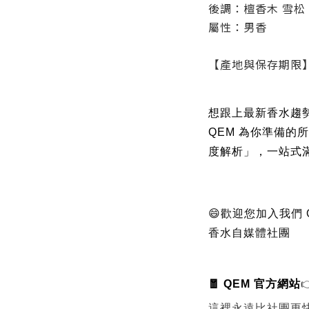
後調：檀香木 雪松
屬性：男香
【產地與保存期限
想跟上最新香水趨
QEM 為你準備的
度解析」，一站式
😄歡迎您加入我們
香水自媒體社團
🧧 QEM 官方網站

這裡永遠比社團更