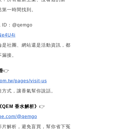
站第一時間找到。
 ID：@qemgo
yNe4U4i
論是社團、網站還是活動資訊，都
不漏接。
香
👉
om.tw/pages/visit-us
佳方式，讓香氣幫你說話。
頻道《QEM 香水解析》
👉
tube.com/@qemgo
影片解析，避免盲買，幫你省下冤