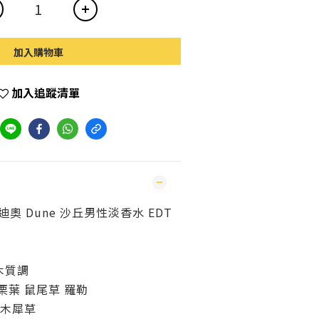
加入購物車
加入追蹤清單
迪奧 Dune 沙丘男性淡香水 EDT
木質調
栗葉 鼠尾草 羅勒
 木犀草