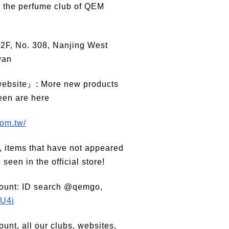
 the perfume club of QEM
 2F, No. 308, Nanjing West
wan
website』: More new products
een are here
om.tw/
s, items that have not appeared
 seen in the official store!
ccount: ID search @qemgo,
4U4i
ount, all our clubs, websites,