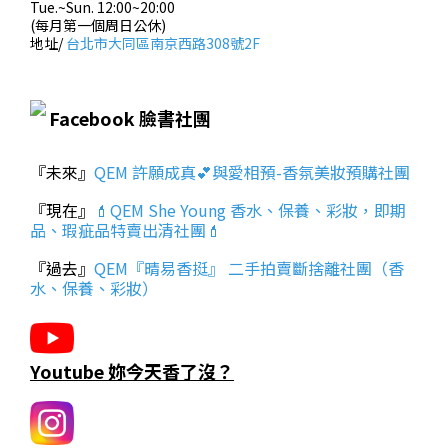
Tue.~Sun. 12:00~20:00
(每月第一個周日公休)
地址/
台北市大同區南京西路308號2F
Facebook 臉書社團
『未來』
QEM 許願成真💕與愛相預-香氛美妝預購社團
『現在』
💄QEM She Young 香水、保養、彩妝，即期
品、瑕疵品特賣出清社團💄
『過去』
QEM『晴易香挺』 二手拍賣斷捨離社團（香
水、保養、彩妝）
Youtube 妳今天香了沒？