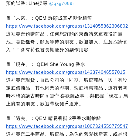
預約試香: Line搜尋
@qkg7089r
🧧『未來』：QEM 許願成真💕與愛相預
https://www.facebook.com/groups/1314055862306802
這裡專營預購商品，任何想許願的東西請來這裡投許願
池。喜歡獵奇，願意等待的朋友，歡迎加入。注意⚠️請慎
入！！會有荷包君長期瘦身的副作用😄
🧧『現在』： QEM She Young 香水
https://www.facebook.com/groups/143374046557015
這裡專營現貨，自己公司的「即期、瑕疵商品」與「有設
定底價商品」其他同業的即期、瑕疵特惠商品，還有老闆
時不時的講古時間👨🏻‍🦳 喜歡聽故事，與把握「現在」馬
上擁有的朋友，歡迎帶板凳🪑過來。
🧧『過去』：QEM 晴易香挺 2手香水斷捨離
https://www.facebook.com/groups/1007324559779547
這裡專營二手商品、瑕疵品，為你的舊愛找新家，或是想