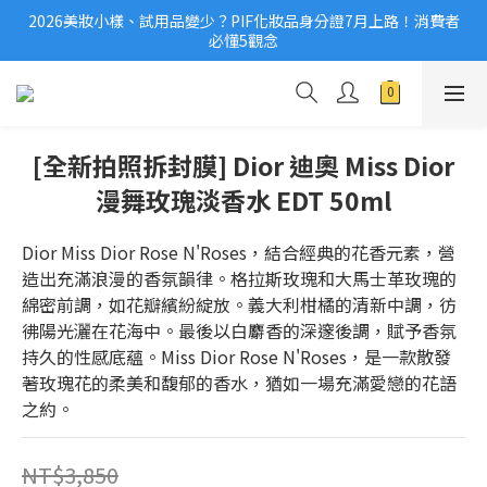
2026美妝小樣、試用品變少？PIF化妝品身分證7月上路！消費者
2026美妝小樣、試用品變少？PIF化妝品身分證7月上路！消費者
必懂5觀念
必懂5觀念
滿$1,000免運費/滿$3,000享分期0利率
國際保養品牌紛紛撤台　「日牌都做不到的事」，PIF新制是台灣
美妝機會？
[全新拍照拆封膜] Dior 迪奧 Miss Dior
2026美妝小樣、試用品變少？PIF化妝品身分證7月上路！消費者
漫舞玫瑰淡香水 EDT 50ml
必懂5觀念
Dior Miss Dior Rose N'Roses，結合經典的花香元素，營
造出充滿浪漫的香氛韻律。格拉斯玫瑰和大馬士革玫瑰的
綿密前調，如花瓣繽紛綻放。義大利柑橘的清新中調，彷
彿陽光灑在花海中。最後以白麝香的深邃後調，賦予香氛
持久的性感底蘊。Miss Dior Rose N'Roses，是一款散發
著玫瑰花的柔美和馥郁的香水，猶如一場充滿愛戀的花語
之約。
NT$3,850