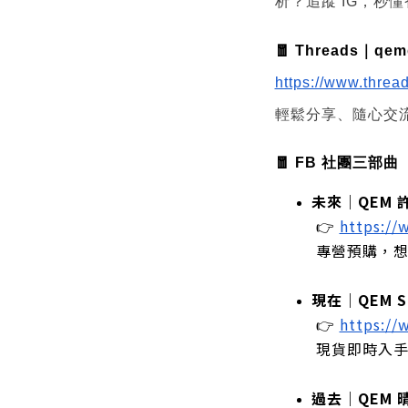
析？追蹤 IG，秒
🧧 Threads｜qemg
https://www.thre
輕鬆分享、隨心交
🧧 FB 社團三部曲
未來｜QEM 
 👉
https:/
 專營預購，
現在｜QEM Sh
 👉
https:/
 現貨即時入
過去｜QEM 