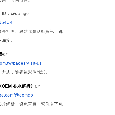
 ID：@qemgo
yNe4U4i
論是社團、網站還是活動資訊，都
不漏接。
香
👉
om.tw/pages/visit-us
佳方式，讓香氣幫你說話。
頻道《QEM 香水解析》
👉
tube.com/@qemgo
影片解析，避免盲買，幫你省下冤