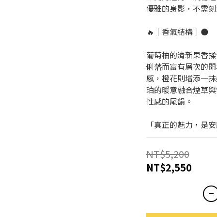
優雅的身影，不需刻
🔥｜香氣結構｜🌑
葡萄柚的清新果香揉
俐落而富有層次的開
感，橙花則增添一抹
珀的暖意融合煙草與
性感的尾韻。
「真正的魅力，是安
NT$5,200
NT$2,550