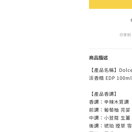
分享到
商品描述
【產品名稱】Dolce 
淡香精 EDP 100ml
【產品香調】
香調：辛辣木質調
前調：葡萄柚 芫荽
中調：小荳蔻 生薑
後調：琥珀 煙草 