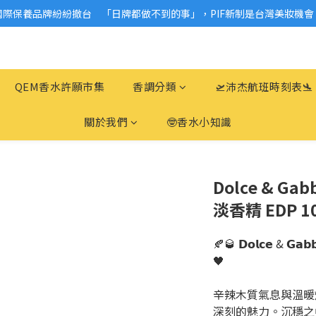
國際保養品牌紛紛撤台　「日牌都做不到的事」，PIF新制是台灣美妝機會
2026美妝小樣、試用品變少？PIF化妝品身分證7月上路！消費者必懂5觀
2026美妝小樣、試用品變少？PIF化妝品身分證7月上路！消費者必懂5觀
QEM香水許願市集
香調分類
🛫沛杰航班時刻表🛬
關於我們
🤓香水小知識
Dolce & Ga
淡香精 EDP 1
🍂🥃 𝗗𝗼𝗹𝗰𝗲 & 
🖤
辛辣木質氣息與溫暖
深刻的魅力。沉穩之