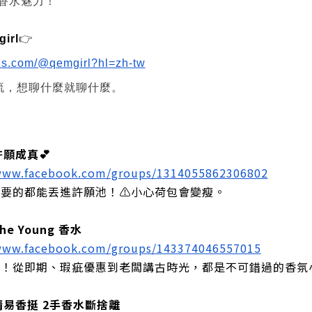
懂香水魅力！
irl
👉
ads.com/@qemgirl?hl=zh-tw
流，想聊什麼就聊什麼。
許願成真💕
/www.facebook.com/groups/1314055862306802
想要的都能丟進許願池！⚠️小心荷包會變瘦。
e Young 香水
/www.facebook.com/groups/143374046557015
手！從即期、瑕疵優惠到老闆講古時光，都是不可錯過的香氛
晴易香挺 2手香水斷捨離