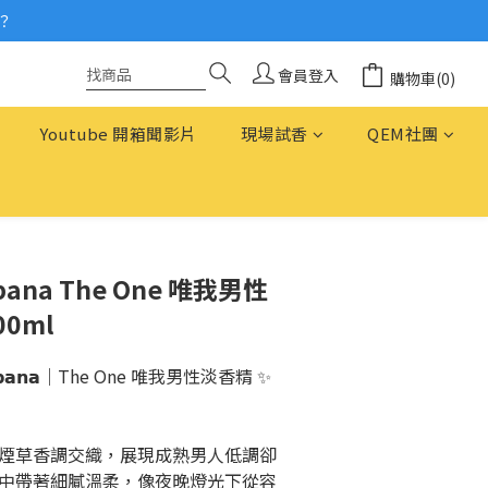
？
念
念
會員登入
購物車(0)
Youtube 開箱聞影片
現場試香
QEM社團
bbana The One 唯我男性
00ml
𝗚𝗮𝗯𝗯𝗮𝗻𝗮｜The One 唯我男性淡香精 ✨
煙草香調交織，展現成熟男人低調卻
中帶著細膩溫柔，像夜晚燈光下從容