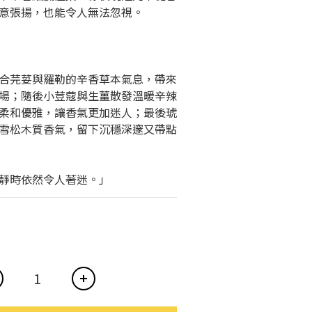
意張揚，也能令人無法忽視。
合芫荽與羅勒的辛香草本氣息，帶來
場；隨後小荳蔻與生薑散發溫暖辛辣
柔和優雅，讓香氣更加迷人；最後琥
雪松木質香氣，留下沉穩深邃又帶點
靜時依然令人著迷。」