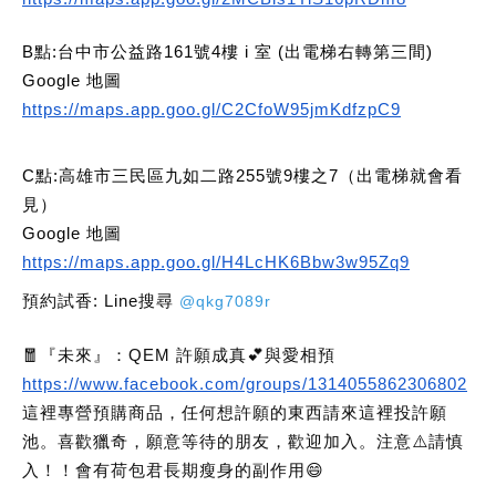
B點:台中市公益路161號4樓 i 室 (出電梯右轉第三間)
Google 地圖
https://maps.app.goo.gl/C2CfoW95jmKdfzpC9
C點:高雄市三民區九如二路255號9樓之7（出電梯就會看
見）
Google 地圖
https://maps.app.goo.gl/H4LcHK6Bbw3w95Zq9
預約試香: Line搜尋
@qkg7089r
🧧『未來』：QEM 許願成真💕與愛相預
https://www.facebook.com/groups/1314055862306802
這裡專營預購商品，任何想許願的東西請來這裡投許願
池。喜歡獵奇，願意等待的朋友，歡迎加入。注意⚠️請慎
入！！會有荷包君長期瘦身的副作用😄