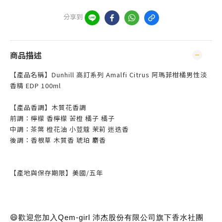
分享到
商品描述
【產品名稱】Dunhill 高訂系列 Amalfi Citrus 阿瑪菲柑橘男性淡
香精 EDP 100ml
【產品香調】木質花香調
前調：檸檬 香檸檬 苦橙 橘子 橘子
中調：茶葉 橙花油 小荳蔻 茉莉 迷迭香
後調：香根草 木質香 琥珀 麝香
【產地與保存期限】美國/五年
😄歡迎您加入Qem-girl 沛杰股份有限公司旗下香水社團