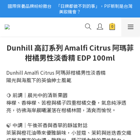
國際保養品牌紛紛撤台　「日牌都做不到的事」，PIF新制是台灣
2026美妝小樣、試用品變少？PIF化妝品身分證7月上路！消費者
美妝機會？
必懂5觀念
2026美妝小樣、試用品變少？PIF化妝品身分證7月上路！消費者
必懂5觀念
Dunhill 高訂系列 Amalfi Citrus 阿瑪菲
柑橘男性淡香精 EDP 100ml
Dunhill Amalfi Citrus 阿瑪菲柑橘男性淡香精
陽光與海風下的英倫紳士風範
🍋 前調｜晨光中的清新果園
檸檬、香檸檬、苦橙與橘子四重柑橘交疊，氣息純淨透
亮，彷彿海岸晨曦灑落在柑橘林間，清爽而愉悅。
🍃 中調｜午後茶香與香草的靜謐對話
茶葉與橙花油帶來優雅韻味，小荳蔻、茉莉與迷迭香交織