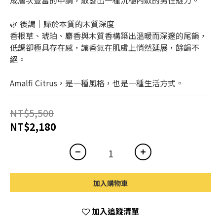
成層次豐富的中調，散發出一種沉穩內斂的男性魅力。
🌿 後調｜歸於本質的木質深度
香根草、琥珀、麝香與木質香構築出溫暖而深邃的尾韻，
低調卻極具存在感，讓香氣在肌膚上悄然延展，餘韻不
絕。
Amalfi Citrus，是一種風格，也是一種生活方式。
NT$5,500
NT$2,180
加入購物車
加入追蹤清單