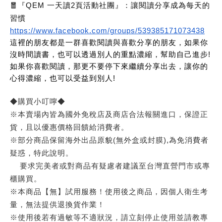
🧧『QEM 一天讀2頁活動社團』：讓閱讀分享成為每天的
習慣
https://www.facebook.com/groups/539385171073438
這裡的朋友都是一群喜歡閱讀與喜歡分享的朋友，如果你
沒時間讀書，也可以透過別人的重點濃縮，幫助自己進步!
如果你喜歡閱讀，那更不要停下來繼續分享出去，讓你的
心得濃縮，也可以受益到別人!
◆購買小叮嚀◆
※本賣場內皆為國外免稅店及商店合法報關進口，保證正
貨，且以優惠價格回饋給消費者。
※部分商品保留海外出品原貌(無外盒或封膜),為免消費者
疑惑，特此說明。
要求完美者或對商品有疑慮者建議至台灣直營門市或專
櫃購買。
※本商品【無】試用服務！使用後之商品，因個人衛生考
量，無法提供退換貨作業！
※使用後若有過敏等不適狀況，請立刻停止使用並請教專