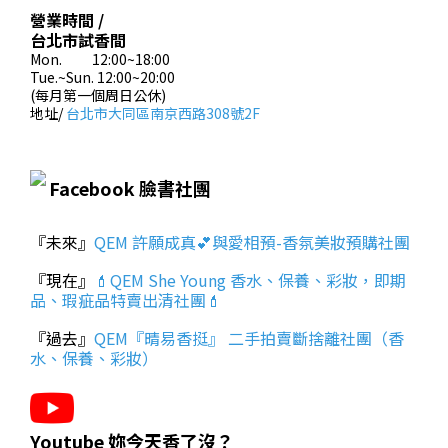
營業時間 /
台北市試香間
Mon. 12:00~18:00
Tue.~Sun. 12:00~20:00
(每月第一個周日公休)
地址/
台北市大同區南京西路308號2F
Facebook 臉書社團
『未來』
QEM 許願成真💕與愛相預-香氛美妝預購社團
『現在』
💄QEM She Young 香水、保養、彩妝，即期
品、瑕疵品特賣出清社團💄
『過去』
QEM『晴易香挺』 二手拍賣斷捨離社團（香
水、保養、彩妝）
Youtube 妳今天香了沒？