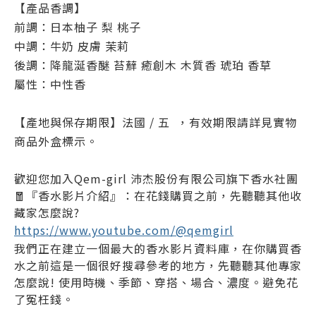
【產品香調】
前調：日本柚子 梨 桃子
中調：牛奶 皮膚 茉莉
後調：降龍涎香醚 苔蘚 癒創木 木質香 琥珀 香草
屬性：中性香
【產地與保存期限】法國 / 五 ，有效期限請詳見實物
商品外盒標示。
歡迎您加入Qem-girl 沛杰股份有限公司旗下香水社團
🧧『香水影片介紹』：在花錢購買之前，先聽聽其他收
藏家怎麼說?
https://www.youtube.com/@qemgirl
我們正在建立一個最大的香水影片資料庫，在你購買香
水之前這是一個很好搜尋參考的地方，先聽聽其他專家
怎麼說! 使用時機、季節、穿搭、場合、濃度。避免花
了冤枉錢。