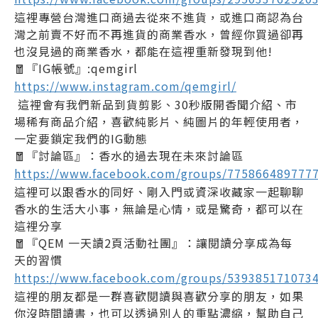
這裡專營台灣進口商過去從來不進貨，或進口商認為台
灣之前賣不好而不再進貨的商業香水，曾經你買過卻再
也沒見過的商業香水，都能在這裡重新發現到他!
🧧『IG帳號』:qemgirl
https://www.instagram.com/qemgirl/
這裡會有我們新品到貨剪影、30秒版開香聞介紹、市
場稀有商品介紹，喜歡純影片、純圖片的年輕使用者，
一定要鎖定我們的IG動態
🧧『討論區』：香水的過去現在未來討論區
https://www.facebook.com/groups/775866489777
這裡可以跟香水的同好、剛入門或資深收藏家一起聊聊
香水的生活大小事，無論是心情，或是驚奇，都可以在
這裡分享
🧧『QEM 一天讀2頁活動社團』：讓閱讀分享成為每
天的習慣
https://www.facebook.com/groups/539385171073
這裡的朋友都是一群喜歡閱讀與喜歡分享的朋友，如果
你沒時間讀書，也可以透過別人的重點濃縮，幫助自己