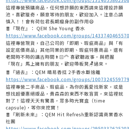
https://www.facebook.com/groups/131405586230
這裡專營預購商品，任何想許願的東西請來這裡投許願
池。喜歡獵奇，願意等待的朋友，歡迎加入。注意⚠️請
慎入！！會有荷包君長期瘦身的副作用😄
🧧『現在』： QEM She Young 香水
https://www.facebook.com/groups/143374046557
這裡專營現貨，自己公司的「即期、瑕疵商品」與「有
設定底價商品」其他同業的即期、瑕疵特惠商品，還有
老闆時不時的講古時間👨🏻‍🦳 喜歡聽故事，與把握
「現在」馬上擁有的朋友，歡迎帶板凳🪑過來。
🧧『過去』：QEM 晴易香挺 2手香水斷捨離
https://www.facebook.com/groups/100732455977
這裡專營二手商品、瑕疵品，為你的舊愛找新家，或是
想找超優惠絕版品，貴森森的東西不敢盲買，來這裡就
對了！這裡天天有驚喜，眾多時光寶盒（time
capsule)，等你來挖寶！
🧧『刷新未來』：QEM Hit Refresh重新認識商業香水
社團
https://www.facebook.com/groups/295033762520