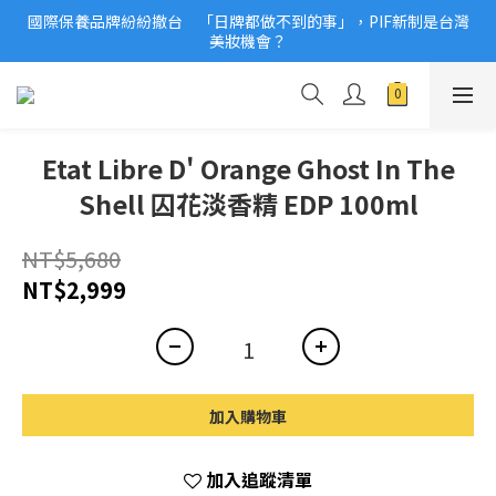
國際保養品牌紛紛撤台　「日牌都做不到的事」，PIF新制是台灣
2026美妝小樣、試用品變少？PIF化妝品身分證7月上路！消費者
美妝機會？
必懂5觀念
2026美妝小樣、試用品變少？PIF化妝品身分證7月上路！消費者
必懂5觀念
Etat Libre D' Orange Ghost In The
Shell 囚花淡香精 EDP 100ml
NT$5,680
NT$2,999
加入購物車
加入追蹤清單