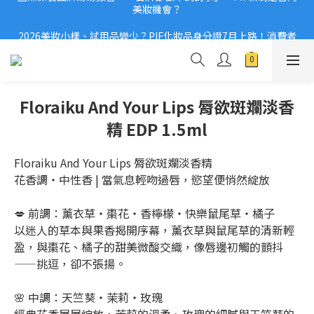
美妝機會？
2026美妝小樣、試用品變少？PIF化妝品身分證7月上路！消費者
必懂5觀念
2026美妝小樣、試用品變少？PIF化妝品身分證7月上路！消費者
必懂5觀念
Floraiku And Your Lips 脣欲斑斕淡香
精 EDP 1.5ml
Floraiku And Your Lips 脣欲斑斕淡香精
花香調・中性香 | 當氣息輕吻過唇，慾望便悄然綻放
💋 前調：薰衣草・棗花・香檸檬・快樂鼠尾草・橘子
以迷人的草本與果香揭開序幕，薰衣草與鼠尾草的清新輕
盈，與棗花、橘子的甜美微酸交織，像唇邊初觸的顫抖
——挑逗，卻不張揚。
🌸 中調：天竺葵・茉莉・玫瑰