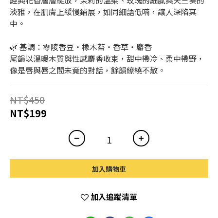
經典花香層層綻放，茉莉的溫柔、玫瑰的細膩與天竺葵的
淡雅，在肌膚上緩慢鋪展，如同細語低喃，讓人深陷其
中。
🌿 基調：零陵香豆・橡木苔・香草・麝香
尾韻以溫暖木質與性感麝香收束，甜中帶冷、柔中帶野，
像是唇與唇之間未竟的對話，餘韻繚繞不散。
NT$450
NT$199
加入購物車
加入追蹤清單