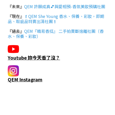
『未來』
QEM 許願成真💕與愛相預-香氛美妝預購社團
『現在』
💄QEM She Young 香水、保養、彩妝，即期
品、瑕疵品特賣出清社團💄
『過去』
QEM『晴易香挺』 二手拍賣斷捨離社團（香
水、保養、彩妝）
Youtube 妳今天香了沒？
QEM Instagram