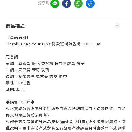
分享到
商品描述
【產品名稱】
Floraiku And Your Lips 脣欲斑斕淡香精 EDP 1.5ml
花香調
前調：薰衣草 棗花 香檸檬 快樂鼠尾草 橘子
中調：天竺葵 茉莉 玫瑰
後調：零陵香豆 橡木苔 香草 麝香
屬性：中性香
法國/五年
◆購買小叮嚀◆
※本賣場內皆為國外免稅店及商店合法報關進口，保證正貨，且以
優惠價格回饋給消費者。
※部分商品保留海外出品原貌(無外盒或封膜),為免消費者疑惑，特
此說明。要求完美者或對商品有疑慮者建議至台灣直營門市或專櫃