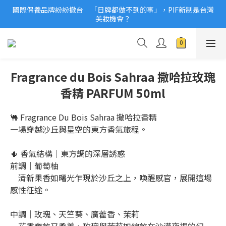
國際保養品牌紛紛撤台　「日牌都做不到的事」，PIF新制是台灣
2026美妝小樣、試用品變少？PIF化妝品身分證7月上路！消費者
美妝機會？
必懂5觀念
2026美妝小樣、試用品變少？PIF化妝品身分證7月上路！消費者
必懂5觀念
Fragrance du Bois Sahraa 撒哈拉玫瑰
香精 PARFUM 50ml
🐫 Fragrance Du Bois Sahraa 撒哈拉香精
一場穿越沙丘與星空的東方香氣旅程。
🌵 香氣結構｜東方調的深層誘惑
前調｜葡萄柚
　清新果香如曙光乍現於沙丘之上，喚醒感官，展開這場
感性征途。
中調｜玫瑰、天竺葵、廣藿香、茉莉