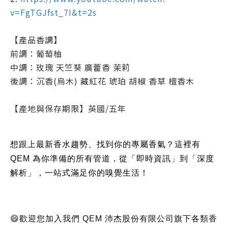
v=FgTGJfst_7I&t=2s
【產品香調】
前調：葡萄柚
中調：玫瑰 天竺葵 廣藿香 茉莉
後調：沉香(烏木) 藏紅花 琥珀 胡椒 香草 檀香木
【產地與保存期限】英國/五年
想跟上最新香水趨勢、找到你的專屬香氣？這裡有
QEM 為你準備的所有管道，從「即時資訊」到「深度
解析」，一站式滿足你的嗅覺生活！
😄歡迎您加入我們 QEM 沛杰股份有限公司旗下各類香