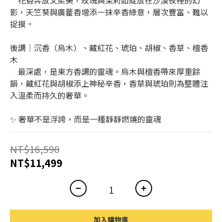
　花香奔放又柔美，玫瑰與茉莉如綻放在沙漠夜裡的幻
影，天竺葵與廣藿香增添一抹辛香綠意，層次豐富、難以
捉摸。
後調｜沉香（烏木）、藏紅花、琥珀、胡椒、香草、檀香
木
　最深處，是東方香調的靈魂。烏木與檀香帶來厚重餘
韻，藏紅花與胡椒添上神秘辛香，香草與琥珀則為整體注
入溫柔而持久的奢華。
✨ 奢華不是浮誇，而是一種靜靜燃燒的靈魂
NT$16,590
NT$11,499
加入購物車