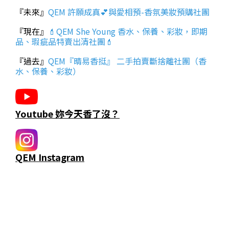
『未來』
QEM 許願成真💕與愛相預-香氛美妝預購社團
『現在』
💄QEM She Young 香水、保養、彩妝，即期
品、瑕疵品特賣出清社團💄
『過去』
QEM『晴易香挺』 二手拍賣斷捨離社團（香
水、保養、彩妝）
Youtube 妳今天香了沒？
QEM Instagram