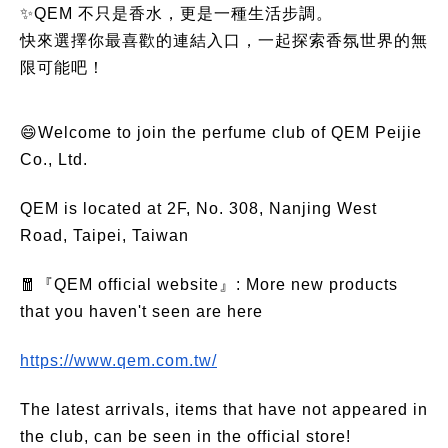
✨QEM 不只是香水，更是一種生活步調。
快來選擇你最喜歡的連結入口，一起探索香氛世界的無
限可能吧！
😄Welcome to join the perfume club of QEM Peijie
Co., Ltd.
QEM is located at 2F, No. 308, Nanjing West
Road, Taipei, Taiwan
🧧『QEM official website』: More new products
that you haven't seen are here
https://www.qem.com.tw/
The latest arrivals, items that have not appeared in
the club, can be seen in the official store!