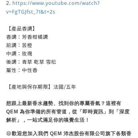
2.
https://www.youtube.com/watch?
v=FgTGJfst_7I&t=2s
【產品香調】
香調：芳香柑橘調
前調：苦橙
中調：玫瑰
後調：青草 乾草 雪松
屬性：中性香
【產地與保存期限】法國/五年
想跟上最新香水趨勢、找到你的專屬香氣？這裡有 
QEM 為你準備的所有管道，從「即時資訊」到「深度
解析」，一站式滿足你的嗅覺生活！
😄
歡迎您加入我們 QEM 沛杰股份有限公司旗下各類香