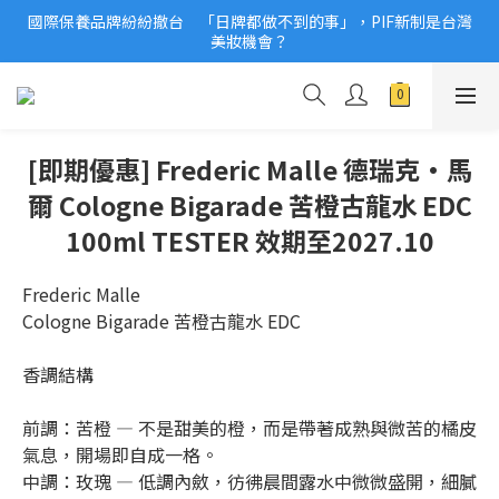
國際保養品牌紛紛撤台　「日牌都做不到的事」，PIF新制是台灣
2026美妝小樣、試用品變少？PIF化妝品身分證7月上路！消費者
美妝機會？
必懂5觀念
2026美妝小樣、試用品變少？PIF化妝品身分證7月上路！消費者
必懂5觀念
[即期優惠] Frederic Malle 德瑞克·馬
爾 Cologne Bigarade 苦橙古龍水 EDC
100ml TESTER 效期至2027.10
Frederic Malle
Cologne Bigarade 苦橙古龍水 EDC
香調結構
前調：苦橙 — 不是甜美的橙，而是帶著成熟與微苦的橘皮
氣息，開場即自成一格。
中調：玫瑰 — 低調內斂，彷彿晨間露水中微微盛開，細膩