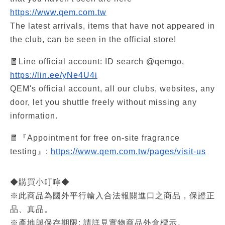
https://www.qem.com.tw
The latest arrivals, items that have not appeared in 
the club, can be seen in the official store!
🧧Line official account: ID search @qemgo, 
https://lin.ee/yNe4U4i
QEM's official account, all our clubs, websites, any 
door, let you shuttle freely without missing any 
information.
🧧『Appointment for free on-site fragrance 
testing』: 
https://www.qem.com.tw/pages/visit-us
◆購買小叮嚀◆
※此商品為國外平行輸入合法報關進口之商品，保證正
品、真品。
※產地與保存期限: 請詳見實物商品外盒標示。