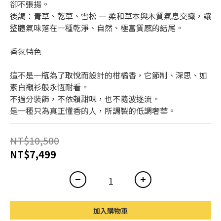
卻不張揚。
後調：青草、乾草、雪松 — 柔和草本與木質氣息交織，讓
整體氣味落在一種乾淨、自然、極富質感的結尾。
香氛特色
這不是一瓶為了取悅而設計的柑橘香，它節制、深思、如
素白襯衫般永恆耐看。
不過分裝飾，不依賴甜味，也不隨波逐流。
是一種只為真正懂香的人，所調製的低調奢華。
NT$10,500
NT$7,499
加入購物車