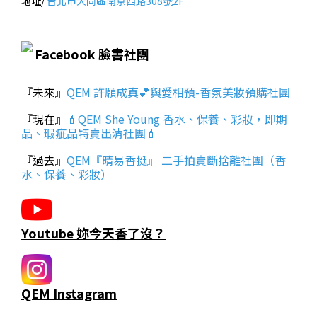
地址/
台北市大同區南京西路308號2F
Facebook 臉書社團
『未來』
QEM 許願成真💕與愛相預-香氛美妝預購社團
『現在』
💄QEM She Young 香水、保養、彩妝，即期
品、瑕疵品特賣出清社團💄
『過去』
QEM『晴易香挺』 二手拍賣斷捨離社團（香
水、保養、彩妝）
Youtube 妳今天香了沒？
QEM Instagram