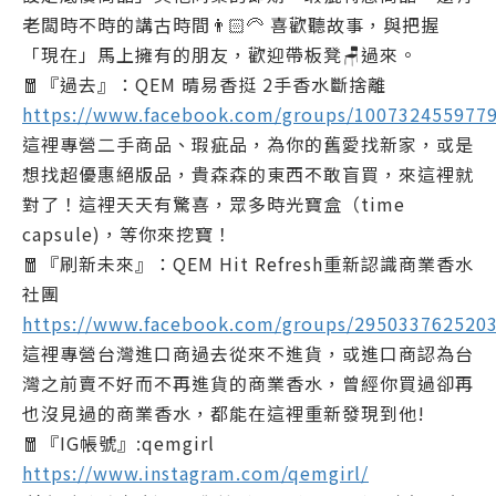
老闆時不時的講古時間👨🏻‍🦳 喜歡聽故事，與把握
「現在」馬上擁有的朋友，歡迎帶板凳🪑過來。
🧧『過去』：QEM 晴易香挺 2手香水斷捨離
https://www.facebook.com/groups/100732455977
這裡專營二手商品、瑕疵品，為你的舊愛找新家，或是
想找超優惠絕版品，貴森森的東西不敢盲買，來這裡就
對了！這裡天天有驚喜，眾多時光寶盒（time
capsule)，等你來挖寶！
🧧『刷新未來』：QEM Hit Refresh重新認識商業香水
社團
https://www.facebook.com/groups/295033762520
這裡專營台灣進口商過去從來不進貨，或進口商認為台
灣之前賣不好而不再進貨的商業香水，曾經你買過卻再
也沒見過的商業香水，都能在這裡重新發現到他!
🧧『IG帳號』:qemgirl
https://www.instagram.com/qemgirl/