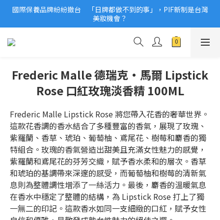
國際保養品牌紛紛撤台　「日牌都做不到的事」，PIF新制是台灣
2026美妝小樣、試用品變少？PIF化妝品身分證7月上路！消費者
美妝機會？
必懂5觀念
2026美妝小樣、試用品變少？PIF化妝品身分證7月上路！消費者
必懂5觀念
Frederic Malle 德瑞克·馬爾 Lipstick
Rose 口紅玫瑰淡香精 100ML
Frederic Malle Lipstick Rose 將您帶入花香的奢華世界。
這款花香調的香水結合了多種豐富的香氣，展現了玫瑰、
紫羅蘭、香草、琥珀、葡萄柚、鳶尾花、樹莓和麝香的獨
特組合。玫瑰的香氣營造出甜美且充滿女性魅力的感覺，
紫羅蘭和鳶尾花的芬芳交織，賦予香水柔和的層次。香草
和琥珀的基調帶來深邃的感受，而葡萄柚和樹莓的清新氣
息則為整體調性增添了一絲活力。最後，麝香的溫暖氣息
在香水中穩定了整體的結構，為 Lipstick Rose 打上了獨
一無二的印記。這款香水如同一支細緻的口紅，賦予女性