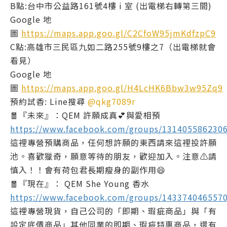
B點:台中市公益路161號4樓 i 室 (出電梯右轉第三間)
Google 地
圖
https://maps.app.goo.gl/C2CfoW95jmKdfzpC9
C點:高雄市三民區九如二路255號9樓之7（出電梯就會
看見）
Google 地
圖
https://maps.app.goo.gl/H4LcHK6Bbw3w95Zq9
預約試香: Line搜尋
@qkg7089r
🧧『未來』：QEM 許願成真💕與愛相預
https://www.facebook.com/groups/131405586230
這裡專營預購商品，任何想許願的東西請來這裡投許願
池。喜歡獵奇，願意等待的朋友，歡迎加入。注意⚠️請
慎入！！會有荷包君長期瘦身的副作用😄
🧧『現在』： QEM She Young 香水
https://www.facebook.com/groups/143374046557
這裡專營現貨，自己公司的「即期、瑕疵商品」與「有
設定底價商品」其他同業的即期、瑕疵特惠商品，還有