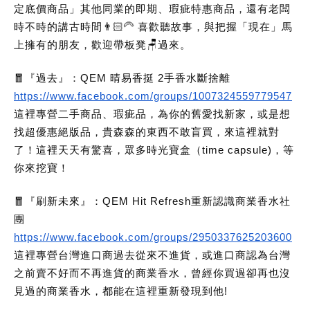
定底價商品」其他同業的即期、瑕疵特惠商品，還有老闆
時不時的講古時間👨🏻‍🦳 喜歡聽故事，與把握「現在」馬
上擁有的朋友，歡迎帶板凳🪑過來。
🧧『過去』：QEM 晴易香挺 2手香水斷捨離
https://www.facebook.com/groups/1007324559779547
這裡專營二手商品、瑕疵品，為你的舊愛找新家，或是想
找超優惠絕版品，貴森森的東西不敢盲買，來這裡就對
了！這裡天天有驚喜，眾多時光寶盒（time capsule)，等
你來挖寶！
🧧『刷新未來』：QEM Hit Refresh重新認識商業香水社
團
https://www.facebook.com/groups/2950337625203600
這裡專營台灣進口商過去從來不進貨，或進口商認為台灣
之前賣不好而不再進貨的商業香水，曾經你買過卻再也沒
見過的商業香水，都能在這裡重新發現到他!