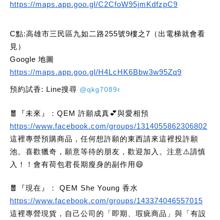
https://maps.app.goo.gl/C2CfoW95jmKdfzpC9
C點:高雄市三民區九如二路255號9樓之7（出電梯就會看
見）
Google 地圖
https://maps.app.goo.gl/H4LcHK6Bbw3w95Zq9
預約試香: Line搜尋
@qkg7089r
🧧『未來』：QEM 許願成真💕與愛相預
https://www.facebook.com/groups/1314055862306802
這裡專營預購商品，任何想許願的東西請來這裡投許願
池。喜歡獵奇，願意等待的朋友，歡迎加入。注意⚠️請慎
入！！會有荷包君長期瘦身的副作用😄
🧧『現在』： QEM She Young 香水
https://www.facebook.com/groups/143374046557015
這裡專營現貨，自己公司的「即期、瑕疵商品」與「有設