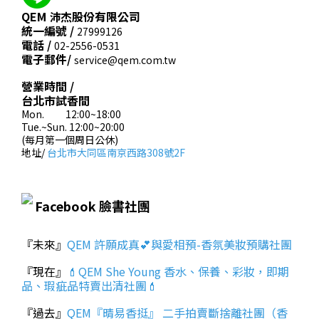
QEM 沛杰股份有限公司
統一編號 /
27999126
電話 /
02-2556-0531
電子郵件/
service@qem.com.tw
營業時間 /
台北市試香間
Mon. 12:00~18:00
Tue.~Sun. 12:00~20:00
(每月第一個周日公休)
地址/
台北市大同區南京西路308號2F
Facebook 臉書社團
『未來』
QEM 許願成真💕與愛相預-香氛美妝預購社團
『現在』
💄QEM She Young 香水、保養、彩妝，即期
品、瑕疵品特賣出清社團💄
『過去』
QEM『晴易香挺』 二手拍賣斷捨離社團（香