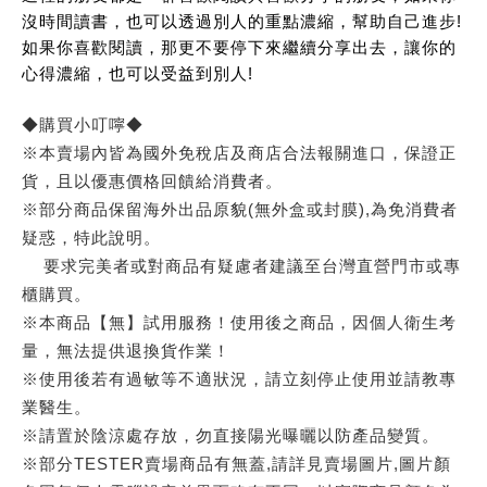
沒時間讀書，也可以透過別人的重點濃縮，幫助自己進步!
如果你喜歡閱讀，那更不要停下來繼續分享出去，讓你的
心得濃縮，也可以受益到別人!
◆購買小叮嚀◆
※本賣場內皆為國外免稅店及商店合法報關進口，保證正
貨，且以優惠價格回饋給消費者。
※部分商品保留海外出品原貌(無外盒或封膜),為免消費者
疑惑，特此說明。
要求完美者或對商品有疑慮者建議至台灣直營門市或專
櫃購買。
※本商品【無】試用服務！使用後之商品，因個人衛生考
量，無法提供退換貨作業！
※使用後若有過敏等不適狀況，請立刻停止使用並請教專
業醫生。
※請置於陰涼處存放，勿直接陽光曝曬以防產品變質。
※部分TESTER賣場商品有無蓋,請詳見賣場圖片,圖片顏