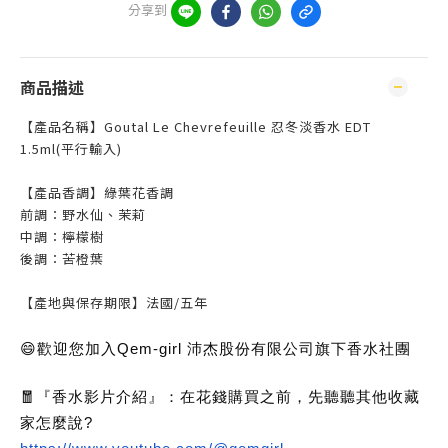
分享到
商品描述
【產品名稱】Goutal Le Chevrefeuille 忍冬淡香水 EDT
1.5ml(平行輸入)
【產品香調】綠葉花香調
前調：野水仙、茉莉
中調：檸檬樹
後調：苦橙葉
【產地與保存期限】法國/五年
😄歡迎您加入Qem-girl 沛杰股份有限公司旗下香水社團
🧧『香水影片介紹』：在花錢購買之前，先聽聽其他收藏
家怎麼說?