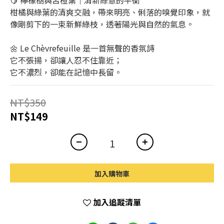
🍋 檸檬樹與苦橙葉｜清新綠意的平衡
柑橘與綠葉的清爽交融，帶來明亮、俐落的嗅覺印象，就
像剛剪下的一束新鮮綠枝，透著陽光與自然的氣息。
🌼 Le Chèvrefeuille 是一首無聲的香氛詩
它不張揚，卻讓人忍不住靠近；
它不濃烈，卻能在記憶中長留。
NT$350
NT$149
加入購物車
加入追蹤清單