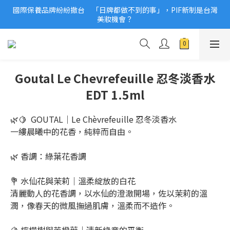
國際保養品牌紛紛撤台　「日牌都做不到的事」，PIF新制是台灣
2026美妝小樣、試用品變少？PIF化妝品身分證7月上路！消費者
美妝機會？
必懂5觀念
2026美妝小樣、試用品變少？PIF化妝品身分證7月上路！消費者
必懂5觀念
Goutal Le Chevrefeuille 忍冬淡香水
EDT 1.5ml
🌿🍋  GOUTAL｜Le Chèvrefeuille 忍冬淡香水
一縷晨曦中的花香，純粹而自由。
🌿 香調：綠葉花香調
💐 水仙花與茉莉｜溫柔綻放的白花
清麗動人的花香調，以水仙的澄澈開場，佐以茉莉的溫
潤，像春天的微風撫過肌膚，溫柔而不造作。