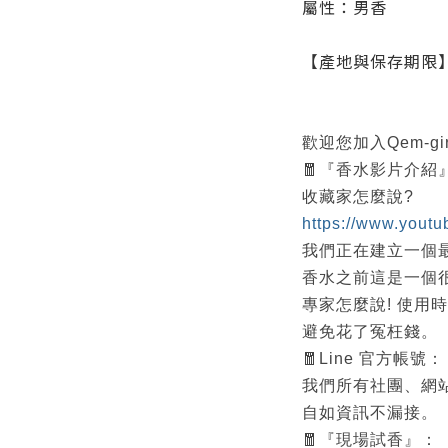
屬性：男香
【產地與保存期限
歡迎您加入Qem-g
🧧『香水影片介
收藏家怎麼說?
https://www.yout
我們正在建立一個
香水之前這是一個
專家怎麼說! 使用
避免花了冤枉錢。
🧧Line 官方帳號：
我們所有社團、網
自如資訊不漏接。
🧧『現場試香』：