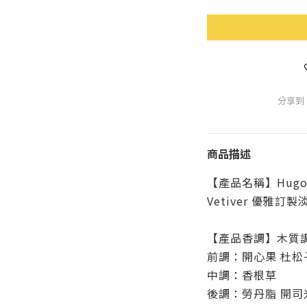
分享到
商品描述
【產品名稱】Hugo Bos
Vetiver 優雅訂製淡
【產品香調】木質
前調：開心果 杜松
中調：香根草
後調：勞丹脂 開司