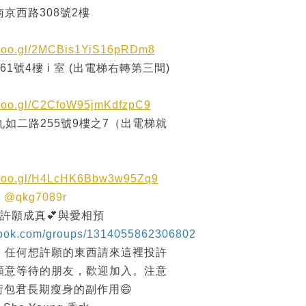
京西路308號2樓
.goo.gl/2MCBis1YiS16pRDm8
1號4樓 i 室 (出電梯右轉第三間)
.goo.gl/C2CfoW95jmKdfzpC9
九如二路255號9樓之7（出電梯就
p.goo.gl/H4LcHK6Bbw3w95Zq9
尋
@qkg7089r
 許願成真💕與愛相預
book.com/groups/1314055862306802
，任何想許願的東西請來這裡投許
願意等待的朋友，歡迎加入。注意
荷包君長期瘦身的副作用😄