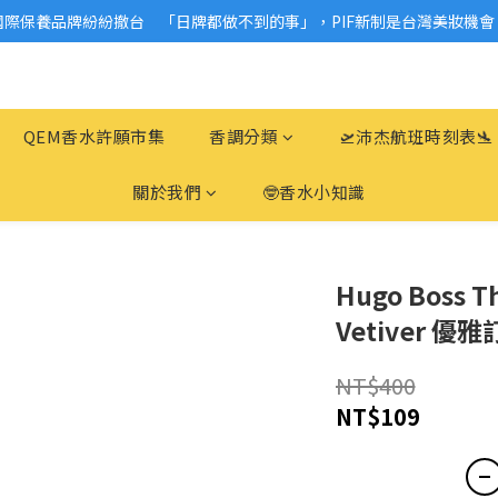
國際保養品牌紛紛撤台　「日牌都做不到的事」，PIF新制是台灣美妝機會
2026美妝小樣、試用品變少？PIF化妝品身分證7月上路！消費者必懂5觀
2026美妝小樣、試用品變少？PIF化妝品身分證7月上路！消費者必懂5觀
QEM香水許願市集
香調分類
🛫沛杰航班時刻表🛬
關於我們
🤓香水小知識
Hugo Boss Th
Vetiver 優
NT$400
NT$109