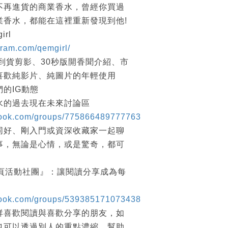
不再進貨的商業香水，曾經你買過
業香水，都能在這裡重新發現到他!
irl
gram.com/qemgirl/
到貨剪影、30秒版開香聞介紹、市
喜歡純影片、純圖片的年輕使用
的IG動態
水的過去現在未來討論區
book.com/groups/775866489777763
同好、剛入門或資深收藏家一起聊
事，無論是心情，或是驚奇，都可
讀2頁活動社團』：讓閱讀分享成為每
book.com/groups/539385171073438
群喜歡閱讀與喜歡分享的朋友，如
也可以透過別人的重點濃縮，幫助