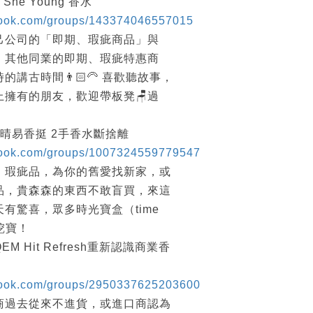
She Young 香水
book.com/groups/143374046557015
己公司的「即期、瑕疵商品」與
」其他同業的即期、瑕疵特惠商
講古時間👨🏻‍🦳 喜歡聽故事，
擁有的朋友，歡迎帶板凳🪑過
 晴易香挺 2手香水斷捨離
book.com/groups/1007324559779547
、瑕疵品，為你的舊愛找新家，或
品，貴森森的東西不敢盲買，來這
有驚喜，眾多時光寶盒（time
來挖寶！
M Hit Refresh重新認識商業香
book.com/groups/2950337625203600
商過去從來不進貨，或進口商認為