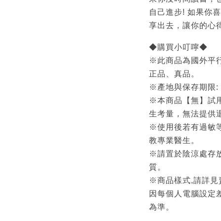
自己進步! 如果你
享出去，讓你的心
◆購買小叮嚀◆
※此商品為國外平
正品、真品。
※產地與保存期限:
※本商品【無】試
生考量，無法提供
※使用後若有過敏
教專業醫生。
※請置於陰涼處存
質。
※商品樣式,請詳見
因每個人電腦設定
為準。