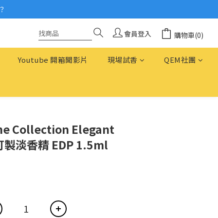
？
念
念
會員登入
購物車(0)
Youtube 開箱聞影片
現場試香
QEM社團
e Collection Elegant
雅訂製淡香精 EDP 1.5ml