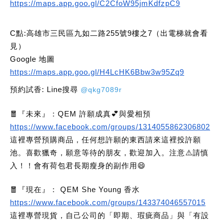
https://maps.app.goo.gl/C2CfoW95jmKdfzpC9
C點:高雄市三民區九如二路255號9樓之7（出電梯就會看
見）
Google 地圖
https://maps.app.goo.gl/H4LcHK6Bbw3w95Zq9
預約試香: Line搜尋
@qkg7089r
🧧『未來』：QEM 許願成真💕與愛相預
https://www.facebook.com/groups/1314055862306802
這裡專營預購商品，任何想許願的東西請來這裡投許願
池。喜歡獵奇，願意等待的朋友，歡迎加入。注意⚠️請慎
入！！會有荷包君長期瘦身的副作用😄
🧧『現在』： QEM She Young 香水
https://www.facebook.com/groups/143374046557015
這裡專營現貨，自己公司的「即期、瑕疵商品」與「有設