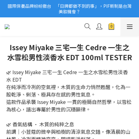
國際保養品牌紛紛撤台　「日牌都做不到的事」，PIF新制是台灣
2026美妝小樣、試用品變少？PIF化妝品身分證7月上路！消費者
美妝機會？
必懂5觀念
2026美妝小樣、試用品變少？PIF化妝品身分證7月上路！消費者
必懂5觀念
Issey Miyake 三宅一生 Cedre 一生之
水雪松男性淡香水 EDT 100ml TESTER
🌿 Issey Miyake 三宅一生 Cedre 一生之水雪松男性淡香
水 EDT
在純淨而冷冽的空氣裡，木質的生命力悄然甦醒，化為一
股乾淨、俐落、極具存在感的男性氣息。
這款作品承襲 Issey Miyake 一貫的極簡自然哲學，以雪松
為核心，譜出專屬於男性的沉穩韻律。
🌿 香氣結構 · 木質的純粹之息
前調｜小荳蔻的微辛與柏樹的清涼氣息交錯，像清晨的山