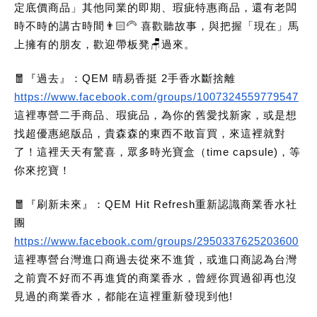
定底價商品」其他同業的即期、瑕疵特惠商品，還有老闆
時不時的講古時間👨🏻‍🦳 喜歡聽故事，與把握「現在」馬
上擁有的朋友，歡迎帶板凳🪑過來。
🧧『過去』：QEM 晴易香挺 2手香水斷捨離
https://www.facebook.com/groups/1007324559779547
這裡專營二手商品、瑕疵品，為你的舊愛找新家，或是想
找超優惠絕版品，貴森森的東西不敢盲買，來這裡就對
了！這裡天天有驚喜，眾多時光寶盒（time capsule)，等
你來挖寶！
🧧『刷新未來』：QEM Hit Refresh重新認識商業香水社
團
https://www.facebook.com/groups/2950337625203600
這裡專營台灣進口商過去從來不進貨，或進口商認為台灣
之前賣不好而不再進貨的商業香水，曾經你買過卻再也沒
見過的商業香水，都能在這裡重新發現到他!