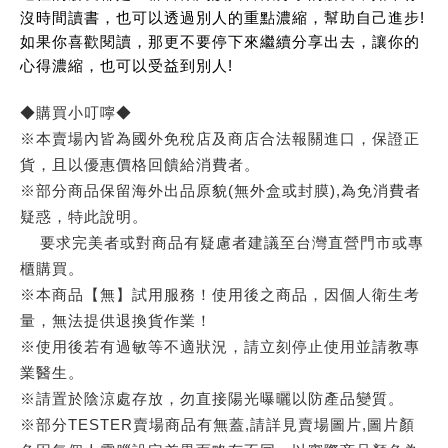
沒時間讀書，也可以透過別人的重點濃縮，幫助自己進步!
如果你喜歡閱讀，那更不要停下來繼續分享出去，讓你的
心得濃縮，也可以受益到別人!
◆購買小叮嚀◆
※本賣場內皆為國外免稅店及商店合法報關進口，保證正
貨，且以優惠價格回饋給消費者。
※部分商品保留海外出品原貌(無外盒或封膜),為免消費者
疑惑，特此說明。
要求完美者或對商品有疑慮者建議至台灣直營門市或專
櫃購買。
※本商品【無】試用服務！使用後之商品，因個人衛生考
量，無法提供退換貨作業！
※使用後若有過敏等不適狀況，請立刻停止使用並請教專
業醫生。
※請置於陰涼處存放，勿直接陽光曝曬以防產品變質。
※部分TESTER賣場商品有無蓋,請詳見賣場圖片,圖片顏