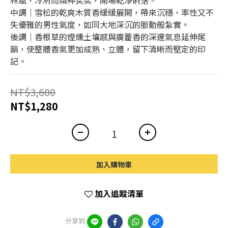
林風，冷冽而精神奕奕，開場乾淨俐落。
中調｜雪松的乾爽木質香緩緩展開，帶來沉穩、率性又不
失優雅的男性氣度，如同大地深沉的脈動般紮實。
後調｜香根草的煙燻土壤感與廣藿香的深邃氣息延伸尾
韻，使整體香氣更加成熟、立體，留下清晰而堅定的印
記。
NT$3,600
NT$1,280
加入購物車
加入追蹤清單
分享到