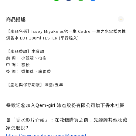
商品描述
【產品名稱】Issey Miyake 三宅一生 Cedre 一生之水雪松男性
淡香水 EDT 100ml TESTER (平行輸入)
【產品香調】木質調
前 調： 小荳蔻、柏樹
中 調： 雪松
後 調： 香根草、廣藿香
【產地與保存期限】法國/五年
😄歡迎您加入Qem-girl 沛杰股份有限公司旗下香水社團
🧧『香水影片介紹』：在花錢購買之前，先聽聽其他收藏
家怎麼說?
https://www.youtube.com/@qemgirl