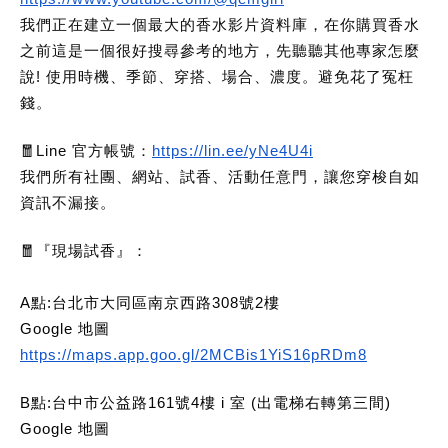
我們正在建立一個最大的香水影片資料庫，在你購買香水
之前這是一個很好搜尋參考的地方，先聽聽其他專家怎麼
說! 使用時機、季節、穿搭、場合、濃度。避免花了冤枉
錢。
🧧Line 官方帳號：
https://lin.ee/yNe4U4i
我們所有社團、網站、試香、活動任意門，讓您穿梭自如
資訊不漏接。
🧧
『現場試香』：
A點:台北市大同區南京西路308號2樓
Google 地圖
https://maps.app.goo.gl/2MCBis1YiS16pRDm8
B點:台中市公益路161號4樓 i 室 (出電梯右轉第三間)
Google 地圖