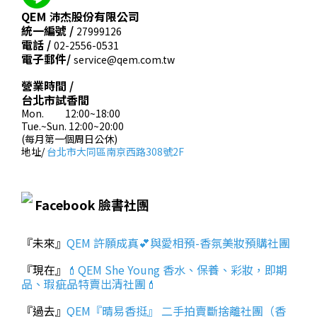
QEM 沛杰股份有限公司
統一編號 /
27999126
電話 /
02-2556-0531
電子郵件/
service@qem.com.tw
營業時間 /
台北市試香間
Mon. 12:00~18:00
Tue.~Sun. 12:00~20:00
(每月第一個周日公休)
地址/
台北市大同區南京西路308號2F
Facebook 臉書社團
『未來』
QEM 許願成真💕與愛相預-香氛美妝預購社團
『現在』
💄QEM She Young 香水、保養、彩妝，即期
品、瑕疵品特賣出清社團💄
『過去』
QEM『晴易香挺』 二手拍賣斷捨離社團（香