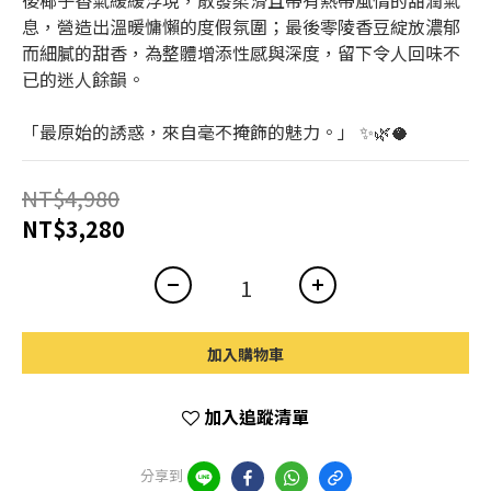
後椰子香氣緩緩浮現，散發柔滑且帶有熱帶風情的甜潤氣
息，營造出溫暖慵懶的度假氛圍；最後零陵香豆綻放濃郁
而細膩的甜香，為整體增添性感與深度，留下令人回味不
已的迷人餘韻。
「最原始的誘惑，來自毫不掩飾的魅力。」 ✨🌿🥥
NT$4,980
NT$3,280
加入購物車
加入追蹤清單
分享到