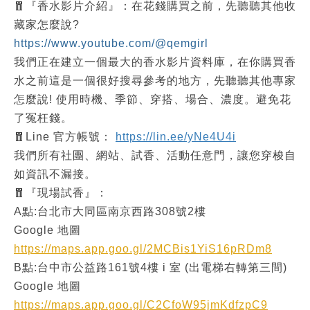
🧧『香水影片介紹』：在花錢購買之前，先聽聽其他收
藏家怎麼說?
https://www.youtube.com/@qemgirl
我們正在建立一個最大的香水影片資料庫，在你購買香
水之前這是一個很好搜尋參考的地方，先聽聽其他專家
怎麼說! 使用時機、季節、穿搭、場合、濃度。避免花
了冤枉錢。
🧧Line 官方帳號：
https://lin.ee/yNe4U4i
我們所有社團、網站、試香、活動任意門，讓您穿梭自
如資訊不漏接。
🧧『現場試香』：
A點:台北市大同區南京西路308號2樓
Google 地圖
https://maps.app.goo.gl/2MCBis1YiS16pRDm8
B點:台中市公益路161號4樓 i 室 (出電梯右轉第三間)
Google 地圖
https://maps.app.goo.gl/C2CfoW95jmKdfzpC9