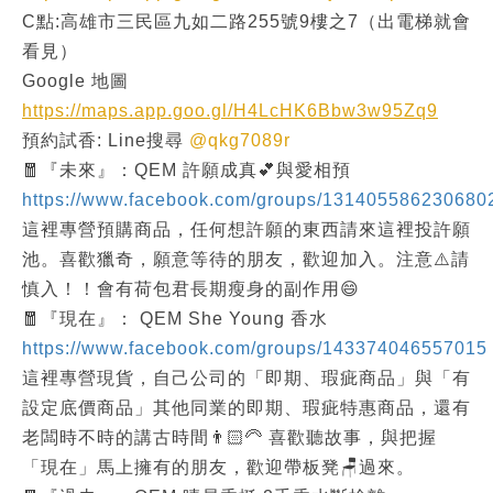
C點:高雄市三民區九如二路255號9樓之7（出電梯就會
看見）
Google 地圖
https://maps.app.goo.gl/H4LcHK6Bbw3w95Zq9
預約試香: Line搜尋
@qkg7089r
🧧『未來』：QEM 許願成真💕與愛相預
https://www.facebook.com/groups/131405586230680
這裡專營預購商品，任何想許願的東西請來這裡投許願
池。喜歡獵奇，願意等待的朋友，歡迎加入。注意⚠️請
慎入！！會有荷包君長期瘦身的副作用😄
🧧『現在』： QEM She Young 香水
https://www.facebook.com/groups/143374046557015
這裡專營現貨，自己公司的「即期、瑕疵商品」與「有
設定底價商品」其他同業的即期、瑕疵特惠商品，還有
老闆時不時的講古時間👨🏻‍🦳 喜歡聽故事，與把握
「現在」馬上擁有的朋友，歡迎帶板凳🪑過來。