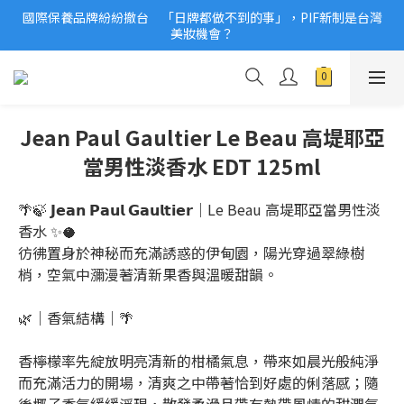
國際保養品牌紛紛撤台　「日牌都做不到的事」，PIF新制是台灣
2026美妝小樣、試用品變少？PIF化妝品身分證7月上路！消費者
美妝機會？
必懂5觀念
2026美妝小樣、試用品變少？PIF化妝品身分證7月上路！消費者
必懂5觀念
Jean Paul Gaultier Le Beau 高堤耶亞
當男性淡香水 EDT 125ml
🌴🍃 𝗝𝗲𝗮𝗻 𝗣𝗮𝘂𝗹 𝗚𝗮𝘂𝗹𝘁𝗶𝗲𝗿｜Le Beau 高堤耶亞當男性淡
香水 ✨🥥
彷彿置身於神秘而充滿誘惑的伊甸園，陽光穿過翠綠樹
梢，空氣中瀰漫著清新果香與溫暖甜韻。
🌿｜香氣結構｜🌴
香檸檬率先綻放明亮清新的柑橘氣息，帶來如晨光般純淨
而充滿活力的開場，清爽之中帶著恰到好處的俐落感；隨