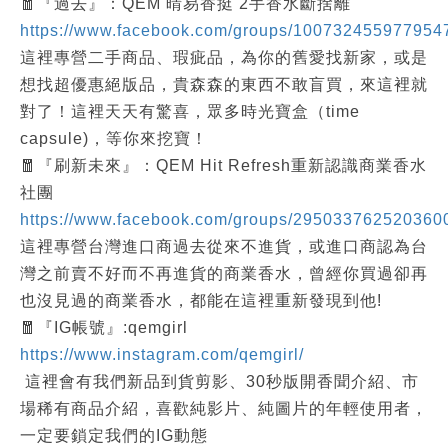
🧧『過去』：QEM 晴易香挺 2手香水斷捨離
https://www.facebook.com/groups/100732455977954
這裡專營二手商品、瑕疵品，為你的舊愛找新家，或是
想找超優惠絕版品，貴森森的東西不敢盲買，來這裡就
對了！這裡天天有驚喜，眾多時光寶盒（time
capsule)，等你來挖寶！
🧧『刷新未來』：QEM Hit Refresh重新認識商業香水
社團
https://www.facebook.com/groups/295033762520360
這裡專營台灣進口商過去從來不進貨，或進口商認為台
灣之前賣不好而不再進貨的商業香水，曾經你買過卻再
也沒見過的商業香水，都能在這裡重新發現到他!
🧧『IG帳號』:qemgirl
https://www.instagram.com/qemgirl/
這裡會有我們新品到貨剪影、30秒版開香聞介紹、市
場稀有商品介紹，喜歡純影片、純圖片的年輕使用者，
一定要鎖定我們的IG動態