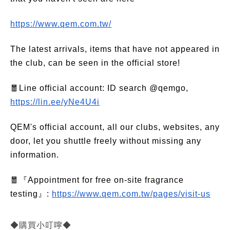
https://www.qem.com.tw/
The latest arrivals, items that have not appeared in
the club, can be seen in the official store!
🧧Line official account: ID search @qemgo,
https://lin.ee/yNe4U4i
QEM's official account, all our clubs, websites, any
door, let you shuttle freely without missing any
information.
🧧『Appointment for free on-site fragrance
testing』:
https://www.qem.com.tw/pages/visit-us
◆購買小叮嚀◆