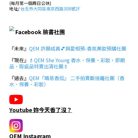
(每月第一個周日公休)
地址/
台北市大同區南京西路308號2F
Facebook 臉書社團
『未來』
QEM 許願成真💕與愛相預-香氛美妝預購社團
『現在』
💄QEM She Young 香水、保養、彩妝，即期
品、瑕疵品特賣出清社團💄
『過去』
QEM『晴易香挺』 二手拍賣斷捨離社團（香
水、保養、彩妝）
Youtube 妳今天香了沒？
QEM Instagram