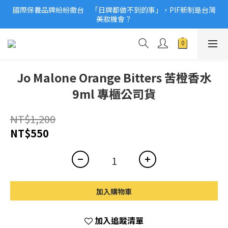
國際保養品牌紛紛撤台　「日牌都做不到的事」，PIF新制是台灣
2026美妝小樣、試用品變少？PIF化妝品身分證7月上路！消費者
美妝機會？
必懂5觀念
2026美妝小樣、試用品變少？PIF化妝品身分證7月上路！消費者
必懂5觀念
Jo Malone Orange Bitters 苦橙香水
9ml 專櫃公司貨
NT$1,200
NT$550
加入購物車
加入追蹤清單