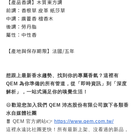
【產品香調】木質東方調
前調：香根草 皮革 紙莎草
中調：廣藿香 檀香木
後調：勞丹脂
屬性：中性香
【產地與保存期限】法國/五年
想跟上最新香水趨勢、找到你的專屬香氣？這裡有
QEM 為你準備的所有管道，從「即時資訊」到「深度
解析」，一站式滿足你的嗅覺生活！
😄
歡迎您加入我們 QEM 沛杰股份有限公司旗下各類香
水自媒體社團
🧧 QEM 官方網站👉
https://www.qem.com.tw/
這裡永遠比社團更快！所有最新上架、沒看過的新品，