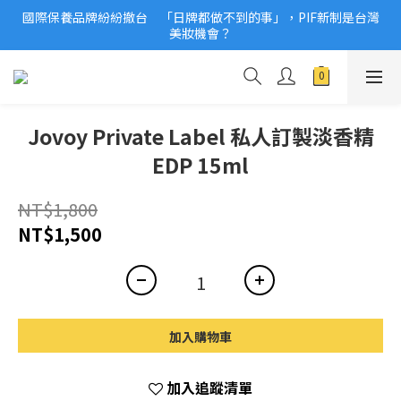
國際保養品牌紛紛撤台　「日牌都做不到的事」，PIF新制是台灣
2026美妝小樣、試用品變少？PIF化妝品身分證7月上路！消費者
美妝機會？
必懂5觀念
2026美妝小樣、試用品變少？PIF化妝品身分證7月上路！消費者
必懂5觀念
Jovoy Private Label 私人訂製淡香精
EDP 15ml
NT$1,800
NT$1,500
加入購物車
加入追蹤清單