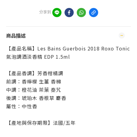
分享到
商品描述
【產品名稱】Les Bains Guerbois 2018 Roxo Tonic
氣泡調酒淡香精 EDP 1.5ml
【產品香調】芳香柑橘調
前調：香檸檬 生薑 香櫞
中調：橙花油 茶葉 秦艽
後調：琥珀木 香根草 麝香
屬性：中性香
【產地與保存期限】法國/五年