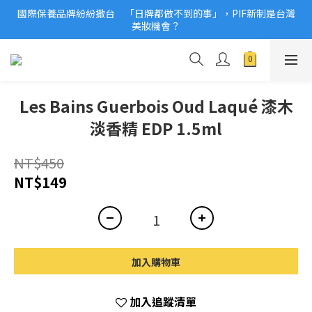
國際保養品牌紛紛撤台　「日牌都做不到的事」，PIF新制是台灣
2026美妝小樣、試用品變少？PIF化妝品身分證7月上路！消費者
美妝機會？
必懂5觀念
2026美妝小樣、試用品變少？PIF化妝品身分證7月上路！消費者
必懂5觀念
Les Bains Guerbois Oud Laqué 漆木
淡香精 EDP 1.5ml
NT$450
NT$149
加入購物車
加入追蹤清單