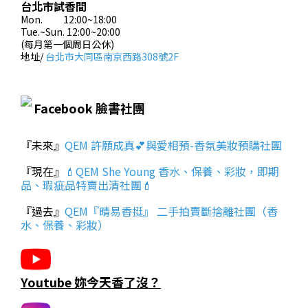
台北市試香間
Mon. 12:00~18:00
Tue.~Sun. 12:00~20:00
(每月第一個周日公休)
地址/
台北市大同區南京西路308號2F
Facebook 臉書社團
『未來』
QEM 許願成真💕與愛相預-香氛美妝預購社團
『現在』
💄QEM She Young 香水、保養、彩妝，即期
品、瑕疵品特賣出清社團💄
『過去』
QEM『晴易香挺』 二手拍賣斷捨離社團（香
水、保養、彩妝）
Youtube 妳今天香了沒？