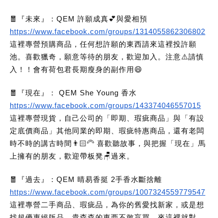
🧧『未來』：QEM 許願成真💕與愛相預
https://www.facebook.com/groups/1314055862306802
這裡專營預購商品，任何想許願的東西請來這裡投許願
池。喜歡獵奇，願意等待的朋友，歡迎加入。注意⚠️請慎
入！！會有荷包君長期瘦身的副作用😄
🧧『現在』： QEM She Young 香水
https://www.facebook.com/groups/143374046557015
這裡專營現貨，自己公司的「即期、瑕疵商品」與「有設
定底價商品」其他同業的即期、瑕疵特惠商品，還有老闆
時不時的講古時間👨🏻‍🦳 喜歡聽故事，與把握「現在」馬
上擁有的朋友，歡迎帶板凳🪑過來。
🧧『過去』：QEM 晴易香挺 2手香水斷捨離
https://www.facebook.com/groups/1007324559779547
這裡專營二手商品、瑕疵品，為你的舊愛找新家，或是想
找超優惠絕版品，貴森森的東西不敢盲買，來這裡就對