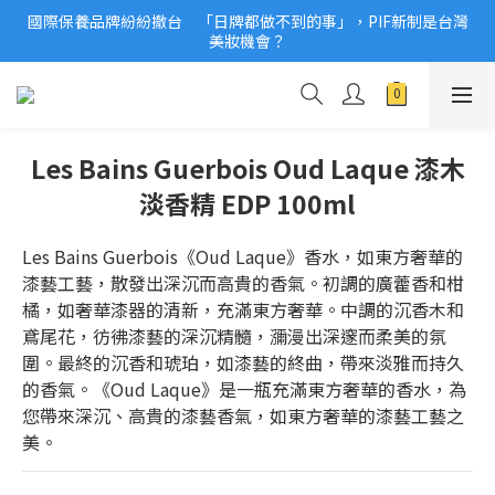
國際保養品牌紛紛撤台　「日牌都做不到的事」，PIF新制是台灣
2026美妝小樣、試用品變少？PIF化妝品身分證7月上路！消費者
美妝機會？
必懂5觀念
2026美妝小樣、試用品變少？PIF化妝品身分證7月上路！消費者
必懂5觀念
Les Bains Guerbois Oud Laque 漆木
淡香精 EDP 100ml
Les Bains Guerbois《Oud Laque》香水，如東方奢華的
漆藝工藝，散發出深沉而高貴的香氣。初調的廣藿香和柑
橘，如奢華漆器的清新，充滿東方奢華。中調的沉香木和
鳶尾花，彷彿漆藝的深沉精髓，瀰漫出深邃而柔美的氛
圍。最終的沉香和琥珀，如漆藝的終曲，帶來淡雅而持久
的香氣。《Oud Laque》是一瓶充滿東方奢華的香水，為
您帶來深沉、高貴的漆藝香氣，如東方奢華的漆藝工藝之
美。