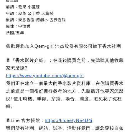
皮革調
前調：乾果 小荳蔻
中調：皮革 公丁香 天竺葵
後調：安息香脂 癒創木 古云香脂
屬性：中性香
法國/五年
😄歡迎您加入Qem-girl 沛杰股份有限公司旗下香水社團
🧧『香水影片介紹』：在花錢購買之前，先聽聽其他收藏
家怎麼說?
https://www.youtube.com/@qemgirl
我們正在建立一個最大的香水影片資料庫，在你購買香水
之前這是一個很好搜尋參考的地方，先聽聽其他專家怎麼
說! 使用時機、季節、穿搭、場合、濃度。避免花了冤枉
錢。
🧧Line 官方帳號：
https://lin.ee/yNe4U4i
我們所有社團、網站、試香、活動任意門，讓您穿梭自如