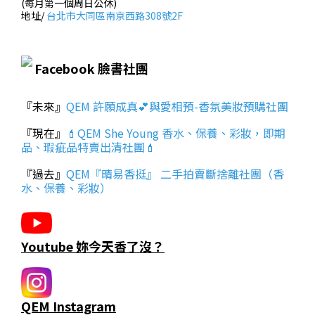
(每月第一個周日公休)
地址/
台北市大同區南京西路308號2F
Facebook 臉書社團
『未來』
QEM 許願成真💕與愛相預-香氛美妝預購社團
『現在』
💄QEM She Young 香水、保養、彩妝，即期
品、瑕疵品特賣出清社團💄
『過去』
QEM『晴易香挺』 二手拍賣斷捨離社團（香
水、保養、彩妝）
Youtube 妳今天香了沒？
QEM Instagram