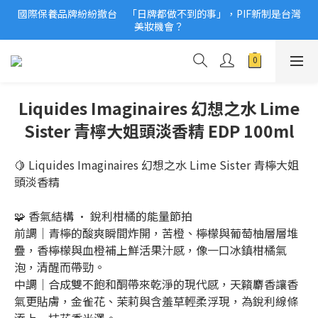
國際保養品牌紛紛撤台　「日牌都做不到的事」，PIF新制是台灣
2026美妝小樣、試用品變少？PIF化妝品身分證7月上路！消費者
美妝機會？
必懂5觀念
2026美妝小樣、試用品變少？PIF化妝品身分證7月上路！消費者
必懂5觀念
Liquides Imaginaires 幻想之水 Lime
Sister 青檸大姐頭淡香精 EDP 100ml
🍋 Liquides Imaginaires 幻想之水 Lime Sister 青檸大姐
頭淡香精
🧩 香氣結構 · 銳利柑橘的能量節拍
前調｜青檸的酸爽瞬間炸開，苦橙、檸檬與葡萄柚層層堆
疊，香檸檬與血橙補上鮮活果汁感，像一口冰鎮柑橘氣
泡，清醒而帶勁。
中調｜合成雙不飽和酮帶來乾淨的現代感，天籟麝香讓香
氣更貼膚，金雀花、茉莉與含羞草輕柔浮現，為銳利線條