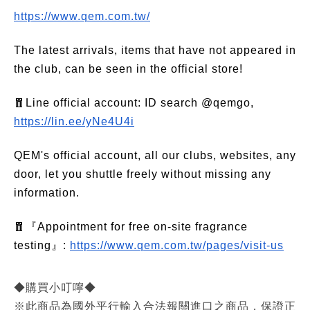
https://www.qem.com.tw/
The latest arrivals, items that have not appeared in
the club, can be seen in the official store!
🧧Line official account: ID search @qemgo,
https://lin.ee/yNe4U4i
QEM's official account, all our clubs, websites, any
door, let you shuttle freely without missing any
information.
🧧『Appointment for free on-site fragrance
testing』:
https://www.qem.com.tw/pages/visit-us
◆購買小叮嚀◆
※此商品為國外平行輸入合法報關進口之商品，保證正