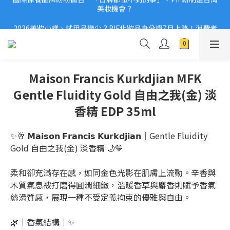
2026美妝小樣、試用品變少？PIF化妝品身分證7月上路！消費者
2026美妝小樣、試用品變少？PIF化妝品身分證7月上路！消費者
必懂5觀念
必懂5觀念
Maison Francis Kurkdjian MFK
Gentle Fluidity Gold 自由之我(金) 淡
香精 EDP 35ml
✨🥂 𝗠𝗮𝗶𝘀𝗼𝗻 𝗙𝗿𝗮𝗻𝗰𝗶𝘀 𝗞𝘂𝗿𝗸𝗱𝗷𝗶𝗮𝗻｜Gentle Fluidity 
Gold 自由之我(金) 淡香精 🌙💛
柔和卻充滿存在感，如同金色光影在肌膚上流動。辛香與
木質氣息被打磨得圓潤細緻，溫暖香草與麝香則賦予香氣
絲滑質感，展現一種不受定義拘束的優雅與自由。
🌿｜香氣結構｜✨