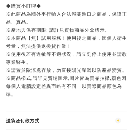
◆購買小叮嚀◆
※此商品為國外平行輸入合法報關進口之商品，保證正
品、真品。
※產地與保存期限: 請詳見實物商品外盒標示。
※本商品【無】試用服務！使用後之商品，因個人衛生
考量，無法提供退換貨作業！
※使用後若有過敏等不適狀況，請立刻停止使用並請教
專業醫生。
※請置於陰涼處存放，勿直接陽光曝曬以防產品變質。
※商品樣式,請詳見賣場圖示,圖片皆為實品拍攝,顏色因
每個人電腦設定差異而略有不同，以實際商品顏色為
準。
送貨及付款方式