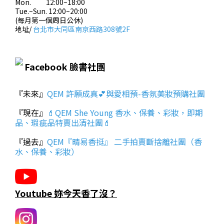
Mon. 12:00~18:00
Tue.~Sun. 12:00~20:00
(每月第一個周日公休)
地址/
台北市大同區南京西路308號2F
Facebook 臉書社團
『未來』
QEM 許願成真💕與愛相預-香氛美妝預購社團
『現在』
💄QEM She Young 香水、保養、彩妝，即期
品、瑕疵品特賣出清社團💄
『過去』
QEM『晴易香挺』 二手拍賣斷捨離社團（香
水、保養、彩妝）
Youtube 妳今天香了沒？