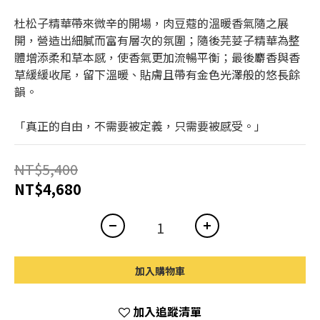
杜松子精華帶來微辛的開場，肉豆蔻的溫暖香氣隨之展
開，營造出細膩而富有層次的氛圍；隨後芫荽子精華為整
體增添柔和草本感，使香氣更加流暢平衡；最後麝香與香
草緩緩收尾，留下溫暖、貼膚且帶有金色光澤般的悠長餘
韻。
「真正的自由，不需要被定義，只需要被感受。」
NT$5,400
NT$4,680
加入購物車
加入追蹤清單