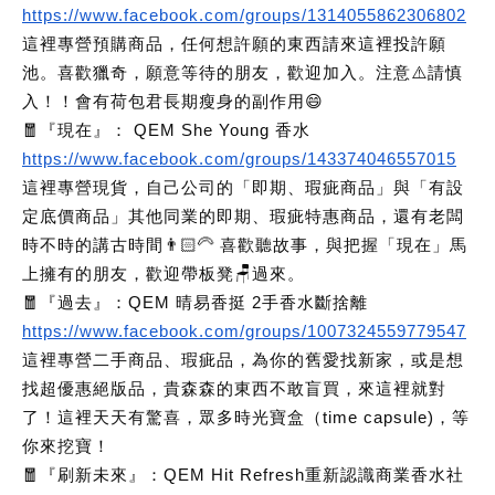
https://www.facebook.com/groups/1314055862306802
這裡專營預購商品，任何想許願的東西請來這裡投許願
池。喜歡獵奇，願意等待的朋友，歡迎加入。注意⚠️請慎
入！！會有荷包君長期瘦身的副作用😄
🧧『現在』： QEM She Young 香水
https://www.facebook.com/groups/143374046557015
這裡專營現貨，自己公司的「即期、瑕疵商品」與「有設
定底價商品」其他同業的即期、瑕疵特惠商品，還有老闆
時不時的講古時間👨🏻‍🦳 喜歡聽故事，與把握「現在」馬
上擁有的朋友，歡迎帶板凳🪑過來。
🧧『過去』：QEM 晴易香挺 2手香水斷捨離
https://www.facebook.com/groups/1007324559779547
這裡專營二手商品、瑕疵品，為你的舊愛找新家，或是想
找超優惠絕版品，貴森森的東西不敢盲買，來這裡就對
了！這裡天天有驚喜，眾多時光寶盒（time capsule)，等
你來挖寶！
🧧『刷新未來』：QEM Hit Refresh重新認識商業香水社