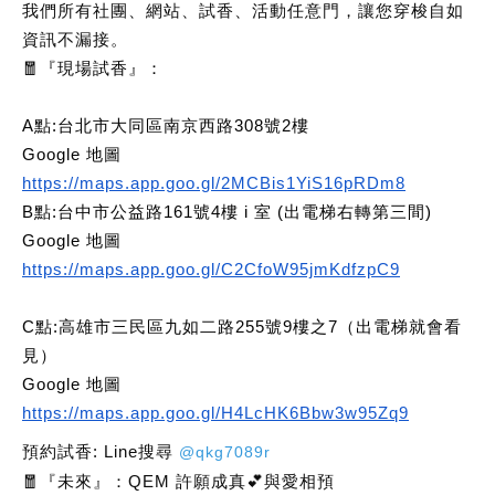
我們所有社團、網站、試香、活動任意門，讓您穿梭自如
資訊不漏接。
🧧
『現場試香』：
A點:台北市大同區南京西路308號2樓
Google 地圖
https://maps.app.goo.gl/2MCBis1YiS16pRDm8
B點:台中市公益路161號4樓 i 室 (出電梯右轉第三間)
Google 地圖
https://maps.app.goo.gl/C2CfoW95jmKdfzpC9
C點:高雄市三民區九如二路255號9樓之7（出電梯就會看
見）
Google 地圖
https://maps.app.goo.gl/H4LcHK6Bbw3w95Zq9
預約試香: Line搜尋
@qkg7089r
🧧『未來』：QEM 許願成真💕與愛相預