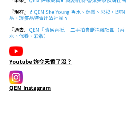
『未來』
QEM 許願成真💕與愛相預-香氛美妝預購社團
『現在』
💄QEM She Young 香水、保養、彩妝，即期
品、瑕疵品特賣出清社團💄
『過去』
QEM『晴易香挺』 二手拍賣斷捨離社團（香
水、保養、彩妝）
Youtube 妳今天香了沒？
QEM Instagram