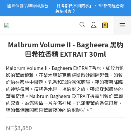
國際保養品牌紛紛撤台　「日牌都做不到的事」，PIF新制是台灣
2026美妝小樣、試用品變少？PIF化妝品身分證7月上路！消費者
美妝機會？
必懂5觀念
2026美妝小樣、試用品變少？PIF化妝品身分證7月上路！消費者
必懂5觀念
Malbrum Volume II - Bagheera 黑豹
巴希拉香精 EXTRAIT 30ml
Malbrum Volume II - Bagheera EXTRAIT香水，如狡詐豹
影的華麗優雅。花梨木與班克斯羅斯微妙翩翩起舞，如狡
詐豹在密林中遊走。乳香和琥珀深沉底韻，宛如夜幕降臨
的神秘氛圍。這瓶香水是一場豹影之旅，帶您穿越叢林的
華麗奇境。Malbrum Bagheera EXTRAIT透露出狡詐華麗
的感覺，為您營造一片充滿神秘、充滿奢華的香氛風景，
猶如每個瞬間都是華麗夜晚的豹影時光。"
NT$3,850