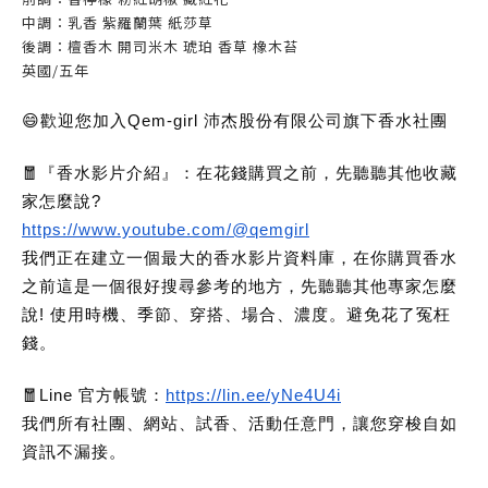
中調：乳香 紫羅蘭葉 紙莎草
後調：檀香木 開司米木 琥珀 香草 橡木苔
英國/五年
😄歡迎您加入Qem-girl 沛杰股份有限公司旗下香水社團
🧧『香水影片介紹』：在花錢購買之前，先聽聽其他收藏
家怎麼說?
https://www.youtube.com/@qemgirl
我們正在建立一個最大的香水影片資料庫，在你購買香水
之前這是一個很好搜尋參考的地方，先聽聽其他專家怎麼
說! 使用時機、季節、穿搭、場合、濃度。避免花了冤枉
錢。
🧧Line 官方帳號：
https://lin.ee/yNe4U4i
我們所有社團、網站、試香、活動任意門，讓您穿梭自如
資訊不漏接。