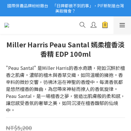
國際保養品牌紛紛撤台　「日牌都做不到的事」，PIF新制是台灣
2026美妝小樣、試用品變少？PIF化妝品身分證7月上路！消費者
美妝機會？
必懂5觀念
2026美妝小樣、試用品變少？PIF化妝品身分證7月上路！消費者
必懂5觀念
Miller Harris Peau Santal 嫣柔檀香淡
香精 EDP 100ml
"Peau Santal" 是Miller Harris的香水奇蹟，宛如沉醉於檀
香之肌膚。濃郁的檀木與香草交織，如同溫暖的擁抱。香
辛料的微妙交響，彷彿沐浴在神聖的香煙中。每滴香氛都
是悠然檀香的舞曲，為您帶來神秘而撩人的香氣旋律。
Peau Santal，是一場檀香之夢，營造出肌膚般的柔和感，
讓您感受香氛的奢華之美，如同沉浸在檀香馥郁的仙境
中。
NT$5,200