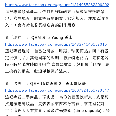
https://www.facebook.com/groups/1314055862306802
這裡專營預購商品，任何想許願的東西請來這裡投許願
池。喜歡獵奇，願意等待的朋友，歡迎加入。注意⚠️請慎
入！！會有荷包君長期瘦身的副作用😄
🧧『現在』： QEM She Young 香水
https://www.facebook.com/groups/143374046557015
這裡專營現貨，自己公司的「即期、瑕疵商品」與「有設
定底價商品」其他同業的即期、瑕疵特惠商品，還有老闆
時不時的講古時間👨🏻‍🦳 喜歡聽故事，與把握「現在」馬
上擁有的朋友，歡迎帶板凳🪑過來。
🧧『過去』：QEM 晴易香挺 2手香水斷捨離
https://www.facebook.com/groups/1007324559779547
這裡專營二手商品、瑕疵品，為你的舊愛找新家，或是想
找超優惠絕版品，貴森森的東西不敢盲買，來這裡就對
了！這裡天天有驚喜，眾多時光寶盒（time capsule)，等