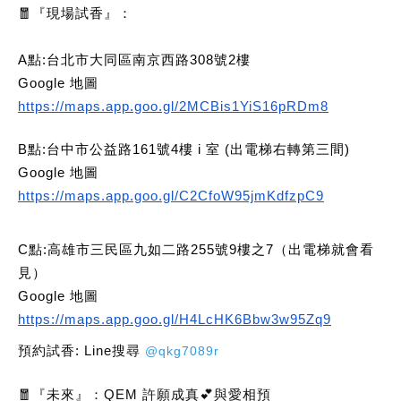
🧧
『現場試香』：
A點:台北市大同區南京西路308號2樓
Google 地圖
https://maps.app.goo.gl/2MCBis1YiS16pRDm8
B點:台中市公益路161號4樓 i 室 (出電梯右轉第三間)
Google 地圖
https://maps.app.goo.gl/C2CfoW95jmKdfzpC9
C點:高雄市三民區九如二路255號9樓之7（出電梯就會看
見）
Google 地圖
https://maps.app.goo.gl/H4LcHK6Bbw3w95Zq9
預約試香: Line搜尋
@qkg7089r
🧧『未來』：QEM 許願成真💕與愛相預