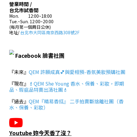
營業時間 /
台北市試香間
Mon. 12:00~18:00
Tue.~Sun. 12:00~20:00
(每月第一個周日公休)
地址/
台北市大同區南京西路308號2F
Facebook 臉書社團
『未來』
QEM 許願成真💕與愛相預-香氛美妝預購社團
『現在』
💄QEM She Young 香水、保養、彩妝，即期
品、瑕疵品特賣出清社團💄
『過去』
QEM『晴易香挺』 二手拍賣斷捨離社團（香
水、保養、彩妝）
Youtube 妳今天香了沒？