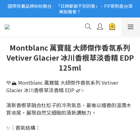
國際保養品牌紛紛撤台　「日牌都做不到的事」，PIF新制是台灣
2026美妝小樣、試用品變少？PIF化妝品身分證7月上路！消費者
美妝機會？
必懂5觀念
2026美妝小樣、試用品變少？PIF化妝品身分證7月上路！消費者
必懂5觀念
Montblanc 萬寶龍 大師傑作香氛系列
Vetiver Glacier 冰川香根草淡香精 EDP
125ml
💚🏔️ Montblanc 萬寶龍 大師傑作香氛系列 Vetiver 
Glacier 冰川香根草淡香精 EDP 🌿✨
清新香根草融合杜松子的冷冽氣息，最後以檀香的溫潤木
質收尾，展現自然又細緻的清新調魅力。
✨｜香氣結構｜