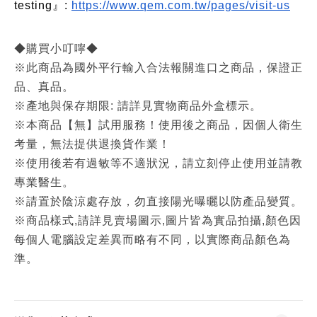
testing』:
https://www.qem.com.tw/pages/visit-us
◆購買小叮嚀◆
※此商品為國外平行輸入合法報關進口之商品，保證正
品、真品。
※產地與保存期限: 請詳見實物商品外盒標示。
※本商品【無】試用服務！使用後之商品，因個人衛生
考量，無法提供退換貨作業！
※使用後若有過敏等不適狀況，請立刻停止使用並請教
專業醫生。
※請置於陰涼處存放，勿直接陽光曝曬以防產品變質。
※商品樣式,請詳見賣場圖示,圖片皆為實品拍攝,顏色因
每個人電腦設定差異而略有不同，以實際商品顏色為
準。