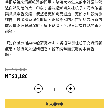
香根草帶來清新乾淨的開場，略帶大地氣息的木質韻味營
造自然俐落的第一印象；香氣逐漸轉入杜松子，清冷芳香
與微微辛香交織，使整體更加明亮通透，宛如冰川般清澈
純粹。最後檀香溫柔收尾，細緻柔滑的木質氣息為清新的
前段增添溫暖與深度，留下乾淨、沉穩又富有質感的香氣
餘韻。
「如穿越冰川森林般清澈冷冽，香根草與杜松子交織清新
氣息，最後沉入溫潤檀香，留下純粹而沉靜的木質香
韻。」
NT$6,000
NT$3,180
加入購物車