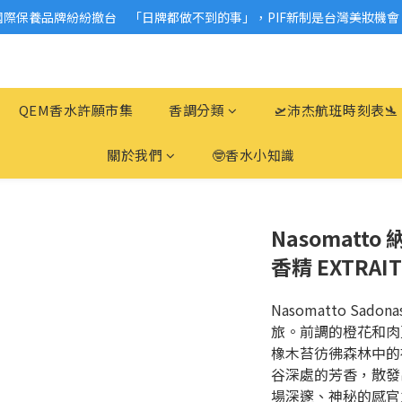
國際保養品牌紛紛撤台　「日牌都做不到的事」，PIF新制是台灣美妝機會
2026美妝小樣、試用品變少？PIF化妝品身分證7月上路！消費者必懂5觀
2026美妝小樣、試用品變少？PIF化妝品身分證7月上路！消費者必懂5觀
QEM香水許願市集
香調分類
🛫沛杰航班時刻表🛬
關於我們
🤓香水小知識
Nasomatto
香精 EXTRAIT
Nasomatto Sad
旅。前調的橙花和肉
橡木苔彷彿森林中的
谷深處的芳香，散發
場深邃、神秘的感官之旅