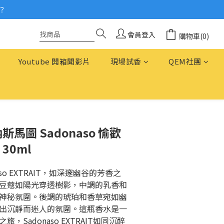
？
念
念
會員登入
購物車(0)
Youtube 開箱聞影片
現場試香
QEM社團
 納斯馬圖 Sadonaso 愉歡
 30ml
onaso EXTRAIT，如深邃幽谷的芳香之
豆蔻如陽光穿透樹影，中調的乳香和
神秘氛圍。後調的琥珀和香草宛如幽
出沉靜而迷人的氛圍。這瓶香水是一
，Sadonaso EXTRAIT如同沉醉