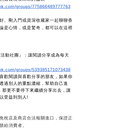
ook.com/groups/775866489777763
好、剛入門或資深收藏家一起聊聊香
論是心情，或是驚奇，都可以在這裡
2頁活動社團』：讓閱讀分享成為每天
ook.com/groups/539385171073438
喜歡閱讀與喜歡分享的朋友，如果你
透過別人的重點濃縮，幫助自己進
讀，那更不要停下來繼續分享出去，讓
以受益到別人!
免稅店及商店合法報關進口，保證正
饋給消費者。