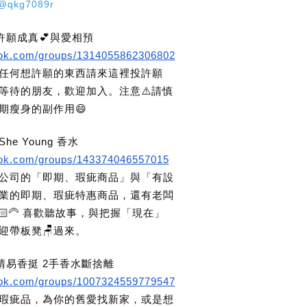
@qkg7089r
 許願成真💕與愛相預
ook.com/groups/1314055862306802
任何想許願的東西請來這裡投許願
等待的朋友，歡迎加入。注意⚠️請慎
期瘦身的副作用😄
he Young 香水
ook.com/groups/143374046557015
公司的「即期、瑕疵商品」與「有設
業的即期、瑕疵特惠商品，還有老闆
🏻‍🦳 喜歡聽故事，與把握「現在」
迎帶板凳🪑過來。
 晴易香挺 2手香水斷捨離
ook.com/groups/1007324559779547
瑕疵品，為你的舊愛找新家，或是想