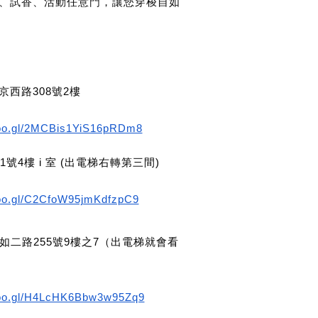
、試香、活動任意門，讓您穿梭自如
京西路308號2樓
goo.gl/2MCBis1YiS16pRDm8
1號4樓 i 室 (出電梯右轉第三間)
goo.gl/C2CfoW95jmKdfzpC9
如二路255號9樓之7（出電梯就會看
goo.gl/H4LcHK6Bbw3w95Zq9