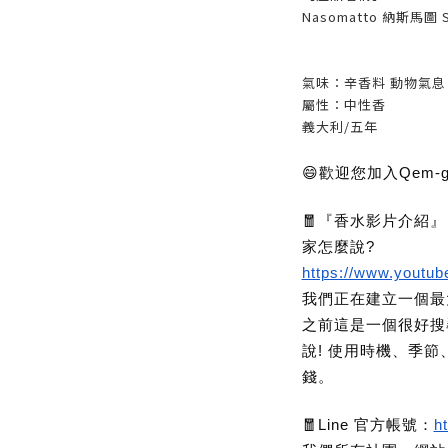
Nasomatto 納斯馬圖 S
氣味：辛香料 動物氣息 
屬性：中性香
義大利/五年
😄歡迎您加入Qem-
🧧『香水影片介紹
家怎麼說?
https://www.youtu
我們正在建立一個最
之前這是一個很好搜
說! 使用時機、季
錢。
🧧Line 官方帳號：
h