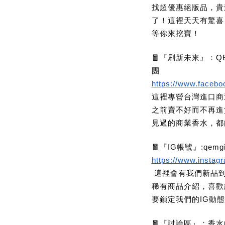
找超優惠絕版品，貴
了！這裡天天有驚喜，眾
等你來挖寶！
🧧『刷新未來』：QEM
團
https://www.faceb
這裡專營台灣進口商
之前賣不好而不再進
見過的商業香水，都
🧧『IG帳號』:qemgi
https://www.instag
這裡會有我們新品到
稀有商品介紹，喜歡
要鎖定我們的IG動態
🧧『討論區』：香