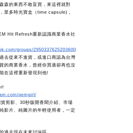
森森的東西不敢盲買，來這裡就對
多時光寶盒（time capsule)，
 Hit Refresh重新認識商業香水社
ook.com/groups/2950337625203600
過去從來不進貨，或進口商認為台灣
貨的商業香水，曾經你買過卻再也沒
能在這裡重新發現到他!
rl
ram.com/qemgirl/
貨剪影、30秒版開香聞介紹、市場
純影片、純圖片的年輕使用者，一定
水的過去現在未來討論區