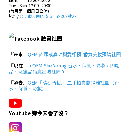
Mon. 12:00~18:00
Tue.~Sun. 12:00~20:00
(每月第一個周日公休)
地址/
台北市大同區南京西路308號2F
Facebook 臉書社團
『未來』
QEM 許願成真💕與愛相預-香氛美妝預購社團
『現在』
💄QEM She Young 香水、保養、彩妝，即期
品、瑕疵品特賣出清社團💄
『過去』
QEM『晴易香挺』 二手拍賣斷捨離社團（香
水、保養、彩妝）
Youtube 妳今天香了沒？