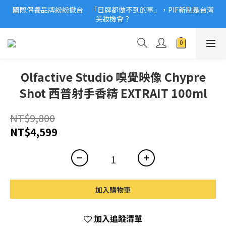
國際保養品牌紛紛撤台　「日牌都做不到的事」，PIF新制是台灣
2026美妝小樣、試用品變少？PIF化妝品身分證7月上路！消費者
美妝機會？
必懂5觀念
2026美妝小樣、試用品變少？PIF化妝品身分證7月上路！消費者
必懂5觀念
Olfactive Studio 嗅覺映像 Chypre
Shot 西普射手香精 EXTRAIT 100ml
NT$9,800
NT$4,599
加入購物車
加入追蹤清單