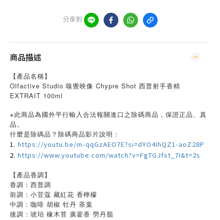
分享到
商品描述
【產品名稱】
Olfactive Studio 嗅覺映像 Chypre Shot 西普射手香精
EXTRAIT 100ml
※此商品為國外平行輸入合法報關進口之除碼商品，保證正品、真
品。
什麼是除碼品？除碼商品影片說明：
1.
https://youtu.be/m-qqGzAEO7E?si=dYO4IhQZ1-aoZ28P
2.
https://www.youtube.com/watch?v=FgTGJfst_7I&t=2s
【產品香調】
香調：西普調
前調：小荳蔻 藏紅花 香檸檬
中調：咖啡 胡椒 牡丹 茶葉
後調：琥珀 橡木苔 廣藿香 勞丹脂