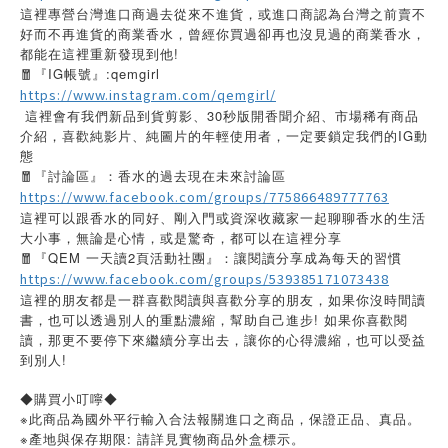
這裡專營台灣進口商過去從來不進貨，或進口商認為台灣之前賣不
好而不再進貨的商業香水，曾經你買過卻再也沒見過的商業香水，
都能在這裡重新發現到他!
🧧『IG帳號』:qemgirl
https://www.instagram.com/qemgirl/
這裡會有我們新品到貨剪影、30秒版開香聞介紹、市場稀有商品
介紹，喜歡純影片、純圖片的年輕使用者，一定要鎖定我們的IG動
態
🧧『討論區』：香水的過去現在未來討論區
https://www.facebook.com/groups/775866489777763
這裡可以跟香水的同好、剛入門或資深收藏家一起聊聊香水的生活
大小事，無論是心情，或是驚奇，都可以在這裡分享
🧧『QEM 一天讀2頁活動社團』：讓閱讀分享成為每天的習慣
https://www.facebook.com/groups/539385171073438
這裡的朋友都是一群喜歡閱讀與喜歡分享的朋友，如果你沒時間讀
書，也可以透過別人的重點濃縮，幫助自己進步! 如果你喜歡閱
讀，那更不要停下來繼續分享出去，讓你的心得濃縮，也可以受益
到別人!
◆購買小叮嚀◆
※此商品為國外平行輸入合法報關進口之商品，保證正品、真品。
※產地與保存期限: 請詳見實物商品外盒標示。