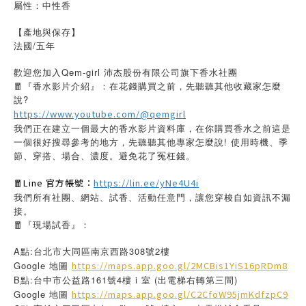
屬性：中性香
【產地與保存】
法國/五年
歡迎您加入Qem-girl 沛杰股份有限公司旗下香水社團
🧧『香水影片介紹』：在花錢購買之前，先聽聽其他收藏家怎麼
說?
https://www.youtube.com/@qemgirl
我們正在建立一個最大的香水影片資料庫，在你購買香水之前這是
一個很好搜尋參考的地方，先聽聽其他專家怎麼說! 使用時機、季
節、穿搭、場合、濃度。避免花了冤枉錢。
🧧Line 官方帳號：
https://lin.ee/yNe4U4i
我們所有社團、網站、試香、活動任意門，讓您穿梭自如資訊不漏
接。
🧧『現場試香』：
A點:台北市大同區南京西路308號2樓
Google 地圖
https://maps.app.goo.gl/2MCBis1YiS16pRDm8
B點:台中市公益路161號4樓 i 室 (出電梯右轉第三間)
Google 地圖
https://maps.app.goo.gl/C2CfoW95jmKdfzpC9