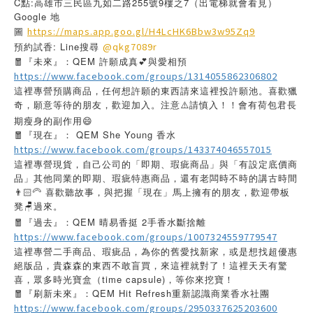
C點:高雄市三民區九如二路255號9樓之7（出電梯就會看見）
Google 地
圖
https://maps.app.goo.gl/H4LcHK6Bbw3w95Zq9
預約試香: Line搜尋
@qkg7089r
🧧『未來』：QEM 許願成真💕與愛相預
https://www.facebook.com/groups/1314055862306802
這裡專營預購商品，任何想許願的東西請來這裡投許願池。喜歡獵
奇，願意等待的朋友，歡迎加入。注意⚠️請慎入！！會有荷包君長
期瘦身的副作用😄
🧧『現在』： QEM She Young 香水
https://www.facebook.com/groups/143374046557015
這裡專營現貨，自己公司的「即期、瑕疵商品」與「有設定底價商
品」其他同業的即期、瑕疵特惠商品，還有老闆時不時的講古時間
👨🏻‍🦳 喜歡聽故事，與把握「現在」馬上擁有的朋友，歡迎帶板
凳🪑過來。
🧧『過去』：QEM 晴易香挺 2手香水斷捨離
https://www.facebook.com/groups/1007324559779547
這裡專營二手商品、瑕疵品，為你的舊愛找新家，或是想找超優惠
絕版品，貴森森的東西不敢盲買，來這裡就對了！這裡天天有驚
喜，眾多時光寶盒（time capsule)，等你來挖寶！
🧧『刷新未來』：QEM Hit Refresh重新認識商業香水社團
https://www.facebook.com/groups/2950337625203600