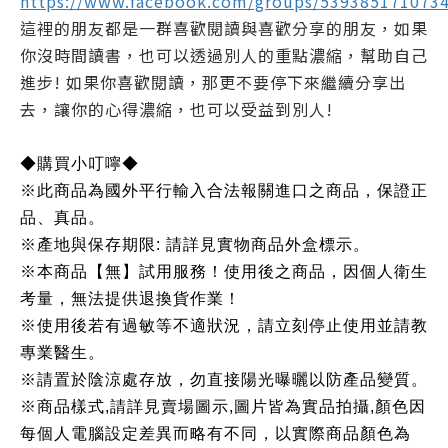
https://www.facebook.com/groups/539385171073
這裡的朋友都是一群喜歡閱讀與喜歡分享的朋友，如果
你沒時間讀書，也可以透過別人的重點濃縮，幫助自己
進步! 如果你喜歡閱讀，那更不要停下來繼續分享出
去，讓你的心得濃縮，也可以受益到別人!
◆購買小叮嚀◆
※此商品為國外平行輸入合法報關進口之商品，保證正
品、真品。
※產地與保存期限: 請詳見實物商品外盒標示。
※本商品【無】試用服務！使用後之商品，因個人衛生
考量，無法提供退換貨作業！
※使用後若有過敏等不適狀況，請立刻停止使用並請教
專業醫生。
※請置於陰涼處存放，勿直接陽光曝曬以防產品變質。
※商品樣式,請詳見賣場圖示,圖片皆為實品拍攝,顏色因
每個人電腦設定差異而略有不同，以實際商品顏色為