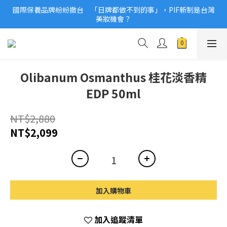
國際保養品牌紛紛撤台　「日牌都做不到的事」，PIF新制是台灣
2026美妝小樣、試用品變少？PIF化妝品身分證7月上路！消費者
美妝機會？
必懂5觀念
2026美妝小樣、試用品變少？PIF化妝品身分證7月上路！消費者
必懂5觀念
Olibanum Osmanthus 桂花淡香精
EDP 50ml
NT$2,880
NT$2,099
加入購物車
加入追蹤清單