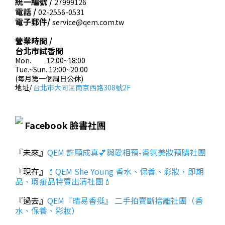
統一編號 /
27999126
電話 /
02-2556-0531
電子郵件/
service@qem.com.tw
營業時間 /
台北市試香間
Mon. 12:00~18:00
Tue.~Sun. 12:00~20:00
(每月第一個周日公休)
地址/
台北市大同區南京西路308號2F
Facebook 臉書社團
『未來』
QEM 許願成真💕與愛相預-香氛美妝預購社團
『現在』
💄QEM She Young 香水、保養、彩妝，即期
品、瑕疵品特賣出清社團💄
『過去』
QEM『晴易香挺』 二手拍賣斷捨離社團（香
水、保養、彩妝）