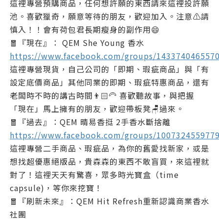
這裡專營預購商品，任何想許願的東西請來這裡投許願
池。喜歡獵奇，願意等待的朋友，歡迎加入。注意⚠️請
慎入！！會有荷包君長期瘦身的副作用😄
🧧『現在』： QEM She Young 香水
https://www.facebook.com/groups/143374046557
這裡專營現貨，自己公司的「即期、瑕疵商品」與「有
設定底價商品」其他同業的即期、瑕疵特惠商品，還有
老闆時不時的講古時間👨🏻‍🦳 喜歡聽故事，與把握
「現在」馬上擁有的朋友，歡迎帶板凳🪑過來。
🧧『過去』：QEM 晴易香挺 2手香水斷捨離
https://www.facebook.com/groups/100732455977
這裡專營二手商品、瑕疵品，為你的舊愛找新家，或是
想找超優惠絕版品，貴森森的東西不敢盲買，來這裡就
對了！這裡天天有驚喜，眾多時光寶盒（time
capsule)，等你來挖寶！
🧧『刷新未來』：QEM Hit Refresh重新認識商業香水
社團