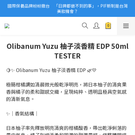
國際保養品牌紛紛撤台　「日牌都做不到的事」，PIF新制是台灣
2026美妝小樣、試用品變少？PIF化妝品身分證7月上路！消費者
美妝機會？
必懂5觀念
2026美妝小樣、試用品變少？PIF化妝品身分證7月上路！消費者
必懂5觀念
Olibanum Yuzu 柚子淡香精 EDP 50ml
TESTER
🍋✨ Olibanum Yuzu 柚子淡香精 EDP 🌿💛
極簡柑橘調如清晨微光般乾淨明亮，將日本柚子的清爽果
香與橘子的柔和甜感交織，呈現純粹、透明且極具空氣感
的清新氣息。
✨｜香氣結構｜
日本柚子率先釋放明亮清爽的柑橘酸香，帶出乾淨俐落的