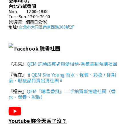
營業時間 /
台北市試香間
Mon. 12:00~18:00
Tue.~Sun. 12:00~20:00
(每月第一個周日公休)
地址/
台北市大同區南京西路308號2F
Facebook 臉書社團
『未來』
QEM 許願成真💕與愛相預-香氛美妝預購社團
『現在』
💄QEM She Young 香水、保養、彩妝，即期
品、瑕疵品特賣出清社團💄
『過去』
QEM『晴易香挺』 二手拍賣斷捨離社團（香
水、保養、彩妝）
Youtube 妳今天香了沒？