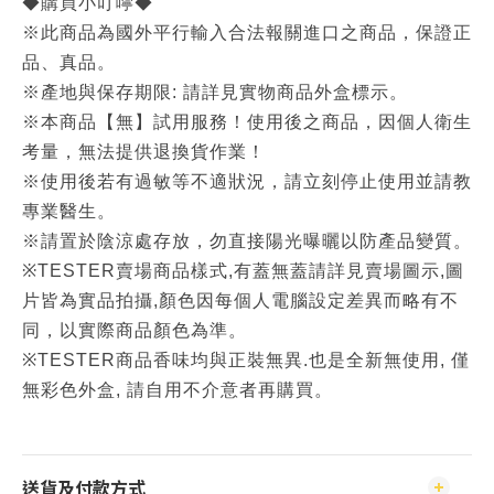
◆購買小叮嚀◆
※此商品為國外平行輸入合法報關進口之商品，保證正
品、真品。
※產地與保存期限: 請詳見實物商品外盒標示。
※本商品【無】試用服務！使用後之商品，因個人衛生
考量，無法提供退換貨作業！
※使用後若有過敏等不適狀況，請立刻停止使用並請教
專業醫生。
※請置於陰涼處存放，勿直接陽光曝曬以防產品變質。
※TESTER賣場商品樣式,有蓋無蓋請詳見賣場圖示,圖
片皆為實品拍攝,顏色因每個人電腦設定差異而略有不
同，以實際商品顏色為準。
※TESTER商品香味均與正裝無異.也是全新無使用, 僅
無彩色外盒, 請自用不介意者再購買。
送貨及付款方式