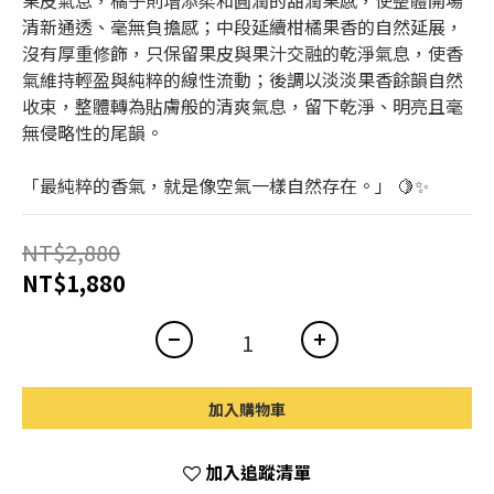
果皮氣息，橘子則增添柔和圓潤的甜潤果感，使整體開場
清新通透、毫無負擔感；中段延續柑橘果香的自然延展，
沒有厚重修飾，只保留果皮與果汁交融的乾淨氣息，使香
氣維持輕盈與純粹的線性流動；後調以淡淡果香餘韻自然
收束，整體轉為貼膚般的清爽氣息，留下乾淨、明亮且毫
無侵略性的尾韻。
「最純粹的香氣，就是像空氣一樣自然存在。」 🍋✨
NT$2,880
NT$1,880
加入購物車
加入追蹤清單