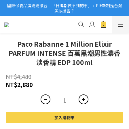
國際保養品牌紛紛撤台　「日牌都做不到的事」，PIF新制是台灣
2026美妝小樣、試用品變少？PIF化妝品身分證7月上路！消費者
美妝機會？
必懂5觀念
2026美妝小樣、試用品變少？PIF化妝品身分證7月上路！消費者
必懂5觀念
Paco Rabanne 1 Million Elixir
PARFUM INTENSE 百萬黑潮男性濃香
淡香精 EDP 100ml
NT$4,480
NT$2,880
加入購物車