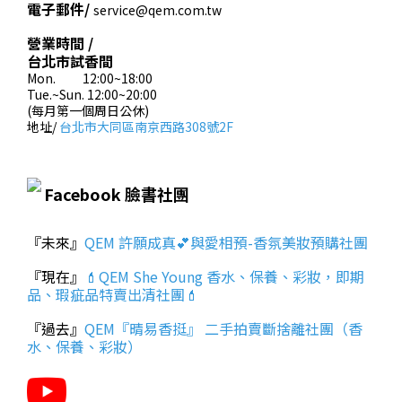
電子郵件/
service@qem.com.tw
營業時間 /
台北市試香間
Mon. 12:00~18:00
Tue.~Sun. 12:00~20:00
(每月第一個周日公休)
地址/
台北市大同區南京西路308號2F
Facebook 臉書社團
『未來』
QEM 許願成真💕與愛相預-香氛美妝預購社團
『現在』
💄QEM She Young 香水、保養、彩妝，即期
品、瑕疵品特賣出清社團💄
『過去』
QEM『晴易香挺』 二手拍賣斷捨離社團（香
水、保養、彩妝）