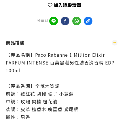
加入追蹤清單
分享到
商品描述
【產品名稱】Paco Rabanne 1 Million Elixir
PARFUM INTENSE 百萬黑潮男性濃香淡香精 EDP
100ml
【產品香調】辛辣木質調
前調：藏紅花 胡椒 橘子 小荳蔻
中調：玫瑰 肉桂 橙花油
後調：皮革 檀香木 廣藿香 鳶尾根
屬性：男香