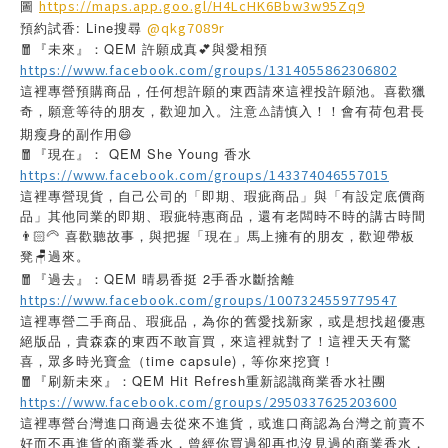
圖
https://maps.app.goo.gl/H4LcHK6Bbw3w95Zq9
預約試香: Line搜尋
@qkg7089r
🧧『未來』：QEM 許願成真💕與愛相預
https://www.facebook.com/groups/1314055862306802
這裡專營預購商品，任何想許願的東西請來這裡投許願池。喜歡獵
奇，願意等待的朋友，歡迎加入。注意⚠️請慎入！！會有荷包君長
期瘦身的副作用😄
🧧『現在』： QEM She Young 香水
https://www.facebook.com/groups/143374046557015
這裡專營現貨，自己公司的「即期、瑕疵商品」與「有設定底價商
品」其他同業的即期、瑕疵特惠商品，還有老闆時不時的講古時間
👨🏻‍🦳 喜歡聽故事，與把握「現在」馬上擁有的朋友，歡迎帶板
凳🪑過來。
🧧『過去』：QEM 晴易香挺 2手香水斷捨離
https://www.facebook.com/groups/1007324559779547
這裡專營二手商品、瑕疵品，為你的舊愛找新家，或是想找超優惠
絕版品，貴森森的東西不敢盲買，來這裡就對了！這裡天天有驚
喜，眾多時光寶盒（time capsule)，等你來挖寶！
🧧『刷新未來』：QEM Hit Refresh重新認識商業香水社團
https://www.facebook.com/groups/2950337625203600
這裡專營台灣進口商過去從來不進貨，或進口商認為台灣之前賣不
好而不再進貨的商業香水，曾經你買過卻再也沒見過的商業香水，