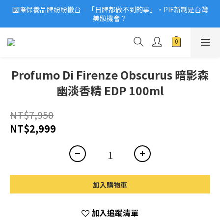
國際保養品牌紛紛撤台　「日牌都做不到的事」，PIF新制是台灣
2026美妝小樣、試用品變少？PIF化妝品身分證7月上路！消費者
美妝機會？
必懂5觀念
2026美妝小樣、試用品變少？PIF化妝品身分證7月上路！消費者
必懂5觀念
Profumo Di Firenze Obscurus 暗影森
幽淡香精 EDP 100ml
NT$7,950
NT$2,999
加入購物車
加入追蹤清單