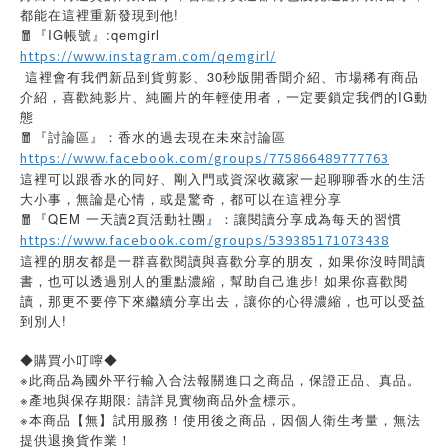
都能在這裡重新發現到他!
🧧『IG帳號』:qemgirl
https://www.instagram.com/qemgirl/
這裡會有我們新品到貨剪影、30秒版開香聞介紹、市場稀有商品
介紹，喜歡純影片、純圖片的年輕使用者，一定要鎖定我們的IG動
態
🧧『討論區』：香水的過去現在未來討論區
https://www.facebook.com/groups/775866489777763
這裡可以跟香水的同好、剛入門或資深收藏家一起聊聊香水的生活
大小事，無論是心情，或是驚奇，都可以在這裡分享
🧧『QEM 一天讀2頁活動社團』：讓閱讀分享成為每天的習慣
https://www.facebook.com/groups/539385171073438
這裡的朋友都是一群喜歡閱讀與喜歡分享的朋友，如果你沒時間讀
書，也可以透過別人的重點濃縮，幫助自己進步! 如果你喜歡閱
讀，那更不要停下來繼續分享出去，讓你的心得濃縮，也可以受益
到別人!
◆購買小叮嚀◆
※此商品為國外平行輸入合法報關進口之商品，保證正品、真品。
※產地與保存期限: 請詳見實物商品外盒標示。
※本商品【無】試用服務！使用後之商品，因個人衛生考量，無法
提供退換貨作業！