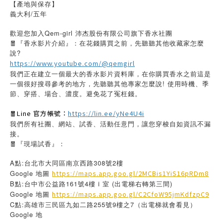
【產地與保存】
義大利/五年
歡迎您加入Qem-girl 沛杰股份有限公司旗下香水社團
🧧『香水影片介紹』：在花錢購買之前，先聽聽其他收藏家怎麼
說?
https://www.youtube.com/@qemgirl
我們正在建立一個最大的香水影片資料庫，在你購買香水之前這是
一個很好搜尋參考的地方，先聽聽其他專家怎麼說! 使用時機、季
節、穿搭、場合、濃度。避免花了冤枉錢。
🧧Line 官方帳號：
https://lin.ee/yNe4U4i
我們所有社團、網站、試香、活動任意門，讓您穿梭自如資訊不漏
接。
🧧『現場試香』：
A點:台北市大同區南京西路308號2樓
Google 地圖
https://maps.app.goo.gl/2MCBis1YiS16pRDm8
B點:台中市公益路161號4樓 i 室 (出電梯右轉第三間)
Google 地圖
https://maps.app.goo.gl/C2CfoW95jmKdfzpC9
C點:高雄市三民區九如二路255號9樓之7（出電梯就會看見）
Google 地