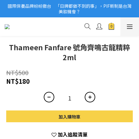
國際保養品牌紛紛撤台　「日牌都做不到的事」，PIF新制是台灣
2026美妝小樣、試用品變少？PIF化妝品身分證7月上路！消費者
美妝機會？
必懂5觀念
2026美妝小樣、試用品變少？PIF化妝品身分證7月上路！消費者
必懂5觀念
Thameen Fanfare 號角齊鳴古龍精粹
2ml
NT$500
NT$180
加入購物車
加入追蹤清單