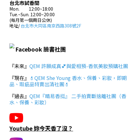
台北市試香間
Mon. 12:00~18:00
Tue.~Sun. 12:00~20:00
(每月第一個周日公休)
地址/
台北市大同區南京西路308號2F
Facebook 臉書社團
『未來』
QEM 許願成真💕與愛相預-香氛美妝預購社團
『現在』
💄QEM She Young 香水、保養、彩妝，即期
品、瑕疵品特賣出清社團💄
『過去』
QEM『晴易香挺』 二手拍賣斷捨離社團（香
水、保養、彩妝）
Youtube 妳今天香了沒？