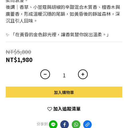
柔而浪漫。
後調｜香草、小荳蔻與胡椒的辛甜混合木質香、檀香木與
廣藿香，形成溫暖沉穩的尾韻，如黃昏後的靜謐森林，深
沉且引人回味。
✨ 「在黃昏的金色餘光裡，讓香氣替你說出溫柔。」
NT$5,800
NT$1,980
加入購物車
加入追蹤清單
分享到