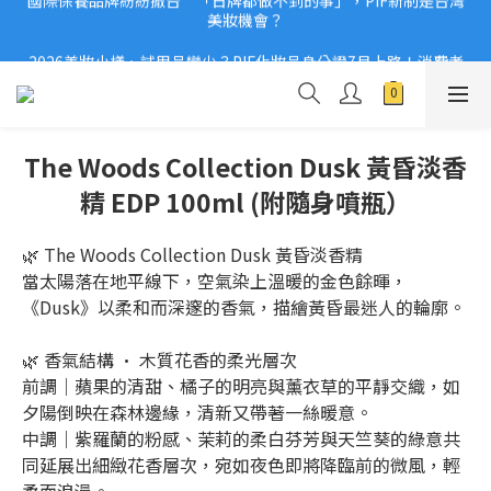
2026美妝小樣、試用品變少？PIF化妝品身分證7月上路！消費者
2026美妝小樣、試用品變少？PIF化妝品身分證7月上路！消費者
必懂5觀念
必懂5觀念
The Woods Collection Dusk 黃昏淡香
精 EDP 100ml (附隨身噴瓶）
🌿 The Woods Collection Dusk 黃昏淡香精
當太陽落在地平線下，空氣染上溫暖的金色餘暉，
《Dusk》以柔和而深邃的香氣，描繪黃昏最迷人的輪廓。
🌿 香氣結構 · 木質花香的柔光層次
前調｜蘋果的清甜、橘子的明亮與薰衣草的平靜交織，如
夕陽倒映在森林邊緣，清新又帶著一絲暖意。
中調｜紫羅蘭的粉感、茉莉的柔白芬芳與天竺葵的綠意共
同延展出細緻花香層次，宛如夜色即將降臨前的微風，輕