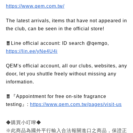
https://www.qem.com.tw/
The latest arrivals, items that have not appeared in
the club, can be seen in the official store!
🧧Line official account: ID search @qemgo,
https://lin.ee/yNe4U4i
QEM's official account, all our clubs, websites, any
door, let you shuttle freely without missing any
information.
🧧『Appointment for free on-site fragrance
testing』:
https://www.qem.com.tw/pages/visit-us
◆購買小叮嚀◆
※此商品為國外平行輸入合法報關進口之商品，保證正