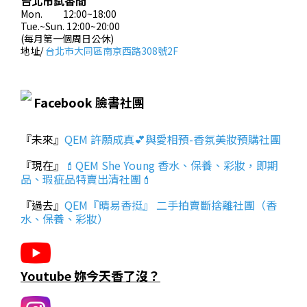
台北市試香間
Mon. 12:00~18:00
Tue.~Sun. 12:00~20:00
(每月第一個周日公休)
地址/
台北市大同區南京西路308號2F
Facebook 臉書社團
『未來』
QEM 許願成真💕與愛相預-香氛美妝預購社團
『現在』
💄QEM She Young 香水、保養、彩妝，即期
品、瑕疵品特賣出清社團💄
『過去』
QEM『晴易香挺』 二手拍賣斷捨離社團（香
水、保養、彩妝）
Youtube 妳今天香了沒？