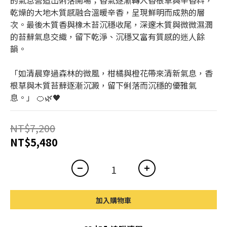
的氣息營造出俐落開場；香氣逐漸轉入香根草與辛香料，
乾燥的大地木質感融合溫暖辛香，呈現鮮明而成熟的層
次。最後木質香與橡木苔沉穩收尾，深邃木質與微微濕潤
的苔蘚氣息交織，留下乾淨、沉穩又富有質感的迷人餘
韻。
「如清晨穿過森林的微風，柑橘與橙花帶來清新氣息，香
根草與木質苔蘚逐漸沉澱，留下俐落而沉穩的優雅氣
息。」 🍊🌿🖤
NT$7,200
NT$5,480
加入購物車