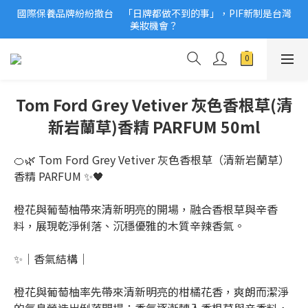
國際保養品牌紛紛撤台　「日牌都做不到的事」，PIF新制是台灣
2026美妝小樣、試用品變少？PIF化妝品身分證7月上路！消費者
美妝機會？
必懂5觀念
2026美妝小樣、試用品變少？PIF化妝品身分證7月上路！消費者
必懂5觀念
Tom Ford Grey Vetiver 灰色香根草(清
新岩蘭草)香精 PARFUM 50ml
🍊🌿 Tom Ford Grey Vetiver 灰色香根草（清新岩蘭草）
香精 PARFUM ✨🖤
橙花與葡萄柚帶來清新明亮的開場，融合香根草與辛香
料，展現乾淨俐落、沉穩優雅的木質辛辣香氣。
✨｜香氣結構｜
橙花與葡萄柚率先帶來清新明亮的柑橘花香，爽朗而潔淨