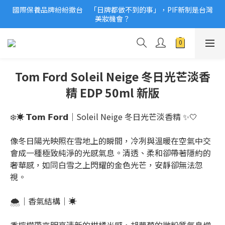
國際保養品牌紛紛撤台　「日牌都做不到的事」，PIF新制是台灣
2026美妝小樣、試用品變少？PIF化妝品身分證7月上路！消費者
美妝機會？
必懂5觀念
2026美妝小樣、試用品變少？PIF化妝品身分證7月上路！消費者
必懂5觀念
Tom Ford Soleil Neige 冬日光芒淡香
精 EDP 50ml 新版
❄️☀️ 𝗧𝗼𝗺 𝗙𝗼𝗿𝗱｜Soleil Neige 冬日光芒淡香精 ✨🤍
像冬日陽光映照在雪地上的瞬間，冷冽與溫暖在空氣中交
會成一種極致純淨的光感氣息。清透、柔和卻帶著隱約的
奢華感，如同白雪之上閃耀的金色光芒，安靜卻無法忽
視。
🌨️｜香氣結構｜☀️