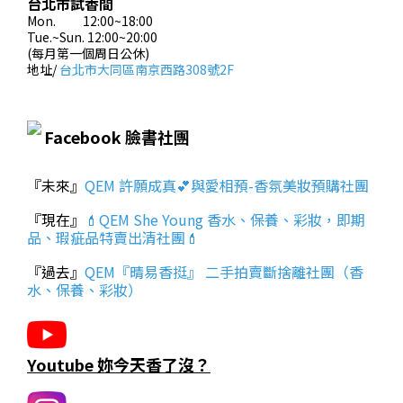
台北市試香間
Mon. 12:00~18:00
Tue.~Sun. 12:00~20:00
(每月第一個周日公休)
地址/
台北市大同區南京西路308號2F
Facebook 臉書社團
『未來』
QEM 許願成真💕與愛相預-香氛美妝預購社團
『現在』
💄QEM She Young 香水、保養、彩妝，即期
品、瑕疵品特賣出清社團💄
『過去』
QEM『晴易香挺』 二手拍賣斷捨離社團（香
水、保養、彩妝）
Youtube 妳今天香了沒？