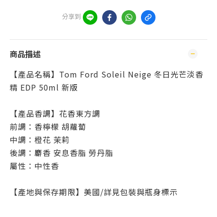
分享到
商品描述
【產品名稱】Tom Ford Soleil Neige 冬日光芒淡香
精 EDP 50ml 新版
【產品香調】花香東方調
前調：香檸檬 胡蘿蔔
中調：橙花 茉莉
後調：麝香 安息香脂 勞丹脂
屬性：中性香
【產地與保存期限】美國/詳見包裝與瓶身標示