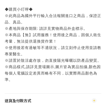
◆購買小叮嚀◆
※此商品為國外平行輸入合法報關進口之商品，保證正
品、真品。
※產地與保存期限: 請詳見實物商品外盒標示。
※本商品【無】試用服務！使用後之商品，因個人衛生
考量，無法提供退換貨作業！
※使用後若有過敏等不適狀況，請立刻停止使用並請教
專業醫生。
※請置於陰涼處存放，勿直接陽光曝曬以防產品變質。
※商品樣式,請詳見賣場圖示,圖片皆為實品拍攝,顏色因
每個人電腦設定差異而略有不同，以實際商品顏色為
準。
送貨及付款方式