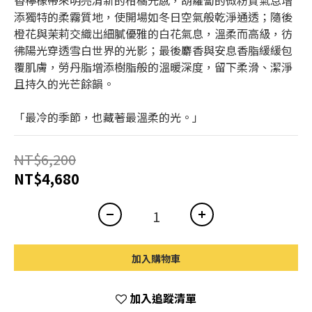
香檸檬帶來明亮清新的柑橘光感，胡蘿蔔的微粉質氣息增
添獨特的柔霧質地，使開場如冬日空氣般乾淨通透；隨後
橙花與茉莉交織出細膩優雅的白花氣息，溫柔而高級，彷
彿陽光穿透雪白世界的光影；最後麝香與安息香脂緩緩包
覆肌膚，勞丹脂增添樹脂般的溫暖深度，留下柔滑、潔淨
且持久的光芒餘韻。
「最冷的季節，也藏著最溫柔的光。」
NT$6,200
NT$4,680
加入購物車
加入追蹤清單