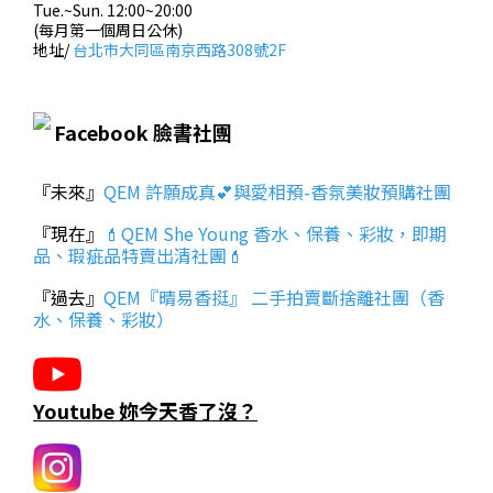
Tue.~Sun. 12:00~20:00
(每月第一個周日公休)
地址/
台北市大同區南京西路308號2F
Facebook 臉書社團
『未來』
QEM 許願成真💕與愛相預-香氛美妝預購社團
『現在』
💄QEM She Young 香水、保養、彩妝，即期
品、瑕疵品特賣出清社團💄
『過去』
QEM『晴易香挺』 二手拍賣斷捨離社團（香
水、保養、彩妝）
Youtube 妳今天香了沒？