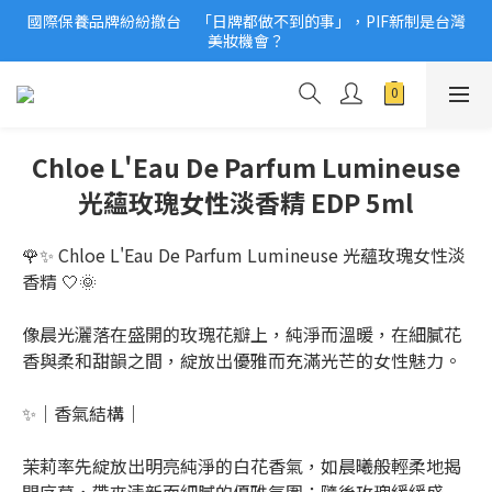
國際保養品牌紛紛撤台　「日牌都做不到的事」，PIF新制是台灣
2026美妝小樣、試用品變少？PIF化妝品身分證7月上路！消費者
美妝機會？
必懂5觀念
2026美妝小樣、試用品變少？PIF化妝品身分證7月上路！消費者
必懂5觀念
Chloe L'Eau De Parfum Lumineuse
光蘊玫瑰女性淡香精 EDP 5ml
🌹✨ Chloe L'Eau De Parfum Lumineuse 光蘊玫瑰女性淡
香精 🤍🌞
像晨光灑落在盛開的玫瑰花瓣上，純淨而溫暖，在細膩花
香與柔和甜韻之間，綻放出優雅而充滿光芒的女性魅力。
✨｜香氣結構｜
茉莉率先綻放出明亮純淨的白花香氣，如晨曦般輕柔地揭