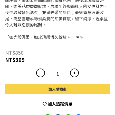
開序幕，帶來清新而細膩的優雅氛圍；隨後玫瑰緩緩盛
開，柔美花香層層綻放，展現出經典而迷人的女性魅力，
使中段散發出溫柔且充滿光采的氣息；最後香草溫暖收
尾，為整體增添絲滑柔潤的甜美質感，留下純淨、溫柔且
令人難以忘懷的尾韻。
「如光般溫柔，如玫瑰般恆久綻放。」 🌹✨
NT$850
NT$309
加入購物車
加入追蹤清單