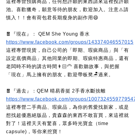
這裡專營預購商品，任何想許願的東西請來這裡投許願
池。喜歡獵奇，願意等待的朋友，歡迎加入。注意⚠️請
慎入！！會有荷包君長期瘦身的副作用😄
🧧『現在』： QEM She Young 香水
https://www.facebook.com/groups/143374046557015
這裡專營現貨，自己公司的「即期、瑕疵商品」與「有
設定底價商品」其他同業的即期、瑕疵特惠商品，還有
老闆時不時的講古時間👨🏻‍🦳 喜歡聽故事，與把握
「現在」馬上擁有的朋友，歡迎帶板凳🪑過來。
🧧『過去』：QEM 晴易香挺 2手香水斷捨離
https://www.facebook.com/groups/100732455977954
這裡專營二手商品、瑕疵品，為你的舊愛找新家，或是
想找超優惠絕版品，貴森森的東西不敢盲買，來這裡就
對了！這裡天天有驚喜，眾多時光寶盒（time
capsule)，等你來挖寶！