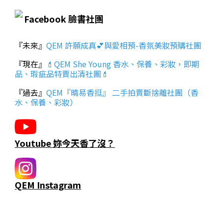
Facebook 臉書社團
『未來』
QEM 許願成真💕與愛相預-香氛美妝預購社團
『現在』
💄QEM She Young 香水、保養、彩妝，即期
品、瑕疵品特賣出清社團💄
『過去』
QEM『晴易香挺』 二手拍賣斷捨離社團（香
水、保養、彩妝）
Youtube 妳今天香了沒？
QEM Instagram