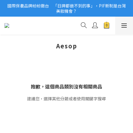
國際保養品牌紛紛撤台　「日牌都做不到的事」，PIF新制是台灣
2026美妝小樣、試用品變少？PIF化妝品身分證7月上路！消費者
美妝機會？
必懂5觀念
2026美妝小樣、試用品變少？PIF化妝品身分證7月上路！消費者
必懂5觀念
Aesop
抱歉，這個商品類別沒有相關商品
建議您，選擇其他分類或者使用關鍵字搜尋