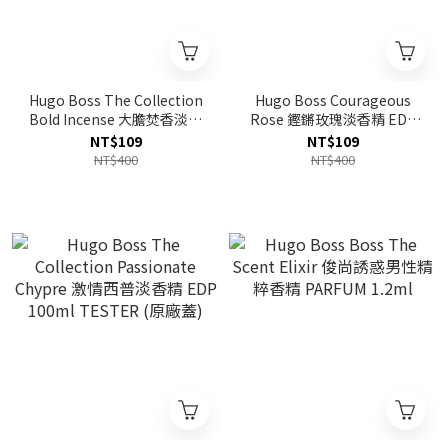
Hugo Boss The Collection
Hugo Boss Courageous
Bold Incense 大膽焚香淡香
Rose 鏗鏘玫瑰淡香精 EDP
精 EDP 1.5ml
1.5ml
NT$109
NT$109
NT$400
NT$400