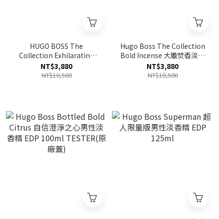
HUGO BOSS The
Hugo Boss The Collection
Collection Exhilarating
Bold Incense 大膽焚香淡香
Vanilla 振奮香草淡香精 EDP
精 EDP 100ml
NT$3,880
NT$3,880
INTENSE 100ml
NT$10,500
NT$10,500