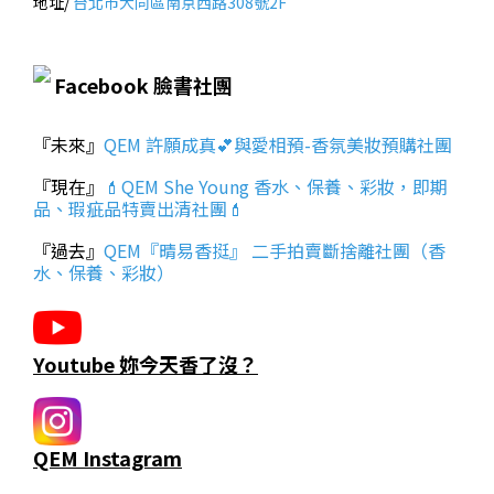
地址/
台北市大同區南京西路308號2F
Facebook 臉書社團
『未來』
QEM 許願成真💕與愛相預-香氛美妝預購社團
『現在』
💄QEM She Young 香水、保養、彩妝，即期
品、瑕疵品特賣出清社團💄
『過去』
QEM『晴易香挺』 二手拍賣斷捨離社團（香
水、保養、彩妝）
Youtube 妳今天香了沒？
QEM Instagram