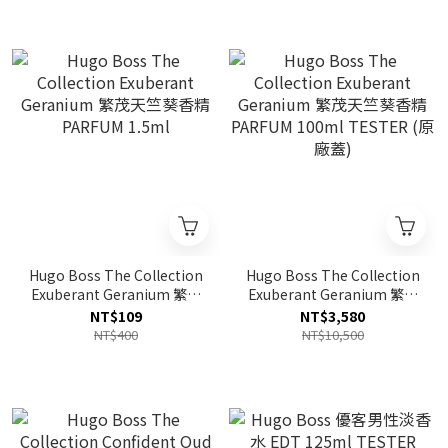
Hugo Boss The Collection
Hugo Boss The Collection
Exuberant Geranium 繁茂
Exuberant Geranium 繁茂
天竺葵香精 PARFUM 1.5ml
天竺葵香精 PARFUM 100ml
NT$109
NT$3,580
TESTER (原廠蓋)
NT$400
NT$10,500