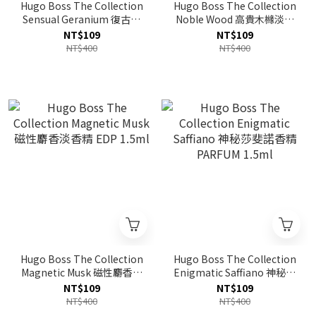
Hugo Boss The Collection
Hugo Boss The Collection
Sensual Geranium 復古風
Noble Wood 高貴木櫞淡香
格淡香精 EDP 1.5ml
精 EDP 1.5ml
NT$109
NT$109
NT$400
NT$400
Hugo Boss The Collection
Hugo Boss The Collection
Magnetic Musk 磁性麝香淡
Enigmatic Saffiano 神秘莎
香精 EDP 1.5ml
斐諾香精 PARFUM 1.5ml
NT$109
NT$109
NT$400
NT$400