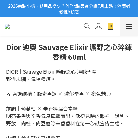
2026美妝小樣、試用品變少？PIF化妝品身分證7月上路！消費者
2026美妝小樣、試用品變少？PIF化妝品身分證7月上路！消費者
必懂5觀念
必懂5觀念
滿$1,000免運費/滿$3,000享分期0利率
國際保養品牌紛紛撤台　「日牌都做不到的事」，PIF新制是台灣
Dior 迪奧 Sauvage Elixir 曠野之心淬鍊
美妝機會？
香精 60ml
2026美妝小樣、試用品變少？PIF化妝品身分證7月上路！消費者
必懂5觀念
DIOR｜Sauvage Elixir 曠野之心 淬鍊香精
野性未馴，氣場精煉。
🔥 香調結構：馥奇香調 × 濃郁辛香 × 夜色魅力
前調｜葡萄柚 × 辛香料混合拳擊
明亮果香與辛香氣息撞擊而出，像初見時的眼神，銳利、
野放。肉桂、肉豆蔻等辛香香料在第一秒就宣告主權。