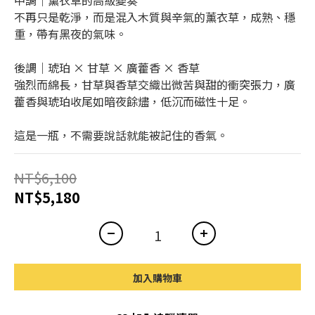
中調｜薰衣草的高級變奏
不再只是乾淨，而是混入木質與辛氣的薰衣草，成熟、穩
重，帶有黑夜的氣味。
後調｜琥珀 × 甘草 × 廣藿香 × 香草
強烈而綿長，甘草與香草交織出微苦與甜的衝突張力，廣
藿香與琥珀收尾如暗夜餘燼，低沉而磁性十足。
這是一瓶，不需要說話就能被記住的香氣。
NT$6,100
NT$5,180
加入購物車