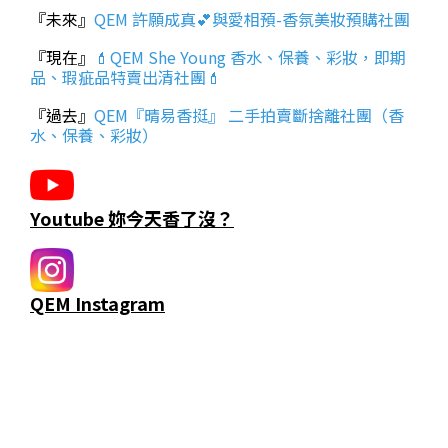
『未來』
QEM 許願成真💕與愛相預-香氛美妝預購社團
『現在』
💄QEM She Young 香水、保養、彩妝，即期
品、瑕疵品特賣出清社團💄
『過去』
QEM『晴易香挺』 二手拍賣斷捨離社團（香
水、保養、彩妝）
Youtube 妳今天香了沒？
QEM Instagram