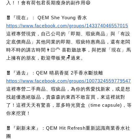
入！！會有荷包君長期瘦身的副作用😄
🧧『現在』： QEM She Young 香水
https://www.facebook.com/groups/143374046557015
這裡專營現貨，自己公司的「即期、瑕疵商品」與「有設
定底價商品」其他同業的即期、瑕疵特惠商品，還有老闆
時不時的講古時間👨🏻‍🦳 喜歡聽故事，與把握「現在」馬
上擁有的朋友，歡迎帶板凳🪑過來。
🧧『過去』：QEM 晴易香挺 2手香水斷捨離
https://www.facebook.com/groups/1007324559779547
這裡專營二手商品、瑕疵品，為你的舊愛找新家，或是想
找超優惠絕版品，貴森森的東西不敢盲買，來這裡就對
了！這裡天天有驚喜，眾多時光寶盒（time capsule)，等
你來挖寶！
🧧『刷新未來』：QEM Hit Refresh重新認識商業香水社
團