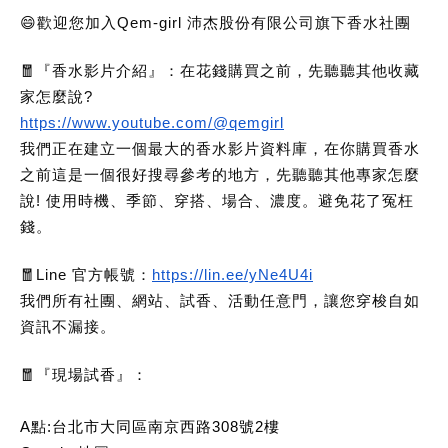
😄歡迎您加入Qem-girl 沛杰股份有限公司旗下香水社團
🧧『香水影片介紹』：在花錢購買之前，先聽聽其他收藏
家怎麼說?
https://www.youtube.com/@qemgirl
我們正在建立一個最大的香水影片資料庫，在你購買香水
之前這是一個很好搜尋參考的地方，先聽聽其他專家怎麼
說! 使用時機、季節、穿搭、場合、濃度。避免花了冤枉
錢。
🧧Line 官方帳號：
https://lin.ee/yNe4U4i
我們所有社團、網站、試香、活動任意門，讓您穿梭自如
資訊不漏接。
🧧
『現場試香』：
A點:台北市大同區南京西路308號2樓