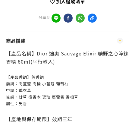
加入追蹤清單
分享到
商品描述
【產品名稱】Dior 迪奧 Sauvage Elixir 曠野之心淬鍊
香精 60ml(平行輸入)
【產品香調】芳香調
前調：肉荳蔻 肉桂 小荳蔻 葡萄柚
中調：薰衣草
後調：甘草 檀香木 琥珀 廣藿香 香根草
屬性：男香
【產地與保存期限】效期三年