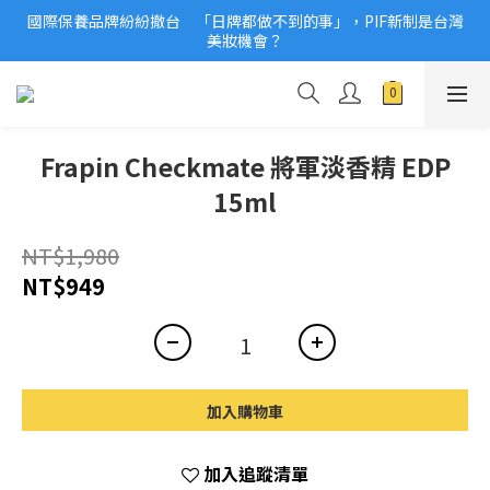
國際保養品牌紛紛撤台　「日牌都做不到的事」，PIF新制是台灣
2026美妝小樣、試用品變少？PIF化妝品身分證7月上路！消費者
美妝機會？
必懂5觀念
2026美妝小樣、試用品變少？PIF化妝品身分證7月上路！消費者
必懂5觀念
Frapin Checkmate 將軍淡香精 EDP
15ml
NT$1,980
NT$949
加入購物車
加入追蹤清單