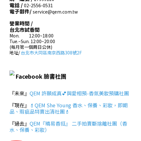
電話 /
02-2556-0531
電子郵件/
service@qem.com.tw
營業時間 /
台北市試香間
Mon. 12:00~18:00
Tue.~Sun. 12:00~20:00
(每月第一個周日公休)
地址/
台北市大同區南京西路308號2F
Facebook 臉書社團
『未來』
QEM 許願成真💕與愛相預-香氛美妝預購社團
『現在』
💄QEM She Young 香水、保養、彩妝，即期
品、瑕疵品特賣出清社團💄
『過去』
QEM『晴易香挺』 二手拍賣斷捨離社團（香
水、保養、彩妝）