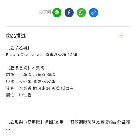
分享到
商品描述
【產品名稱】
Frapin Checkmate 將軍淡香精 15ML
【產品香調】木質調
前調：香檸檬 小荳蔻 檸檬
中調：天芥菜 鳶尾花 皮革
後調：木質香 開司米酮 雪松 絨面革
屬性：中性香
【產地與保存期限】法國/五年 ，有效期限請詳見實物商品外盒標
示。