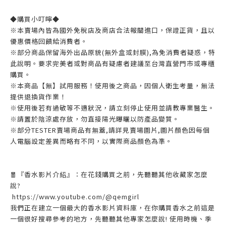
◆購買小叮嚀◆
※本賣場內皆為國外免稅店及商店合法報關進口，保證正貨，且以
優惠價格回饋給消費者。
※部分商品保留海外出品原貌(無外盒或封膜),為免消費者疑惑，特
此說明。要求完美者或對商品有疑慮者建議至台灣直營門市或專櫃
購買。
※本商品【無】試用服務！使用後之商品，因個人衛生考量，無法
提供退換貨作業！
※使用後若有過敏等不適狀況，請立刻停止使用並請教專業醫生。
※請置於陰涼處存放，勿直接陽光曝曬以防產品變質。
※部分TESTER賣場商品有無蓋,請詳見賣場圖片,圖片顏色因每個
人電腦設定差異而略有不同，以實際商品顏色為準。
🧧『香水影片介紹』：在花錢購買之前，先聽聽其他收藏家怎麼
說?
https://www.youtube.com/@qemgirl
我們正在建立一個最大的香水影片資料庫，在你購買香水之前這是
一個很好搜尋參考的地方，先聽聽其他專家怎麼說! 使用時機、季