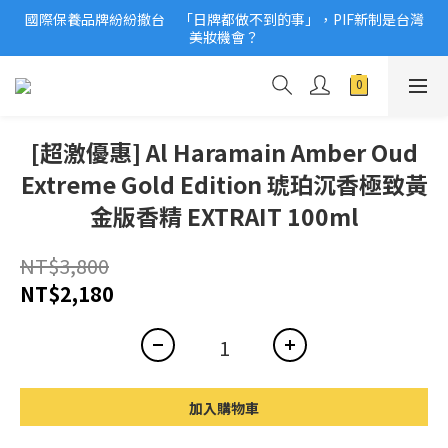
國際保養品牌紛紛撤台　「日牌都做不到的事」，PIF新制是台灣
2026美妝小樣、試用品變少？PIF化妝品身分證7月上路！消費者
美妝機會？
必懂5觀念
2026美妝小樣、試用品變少？PIF化妝品身分證7月上路！消費者
必懂5觀念
[超激優惠] Al Haramain Amber Oud
Extreme Gold Edition 琥珀沉香極致黃
金版香精 EXTRAIT 100ml
NT$3,800
NT$2,180
加入購物車