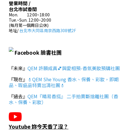
營業時間 /
台北市試香間
Mon. 12:00~18:00
Tue.~Sun. 12:00~20:00
(每月第一個周日公休)
地址/
台北市大同區南京西路308號2F
Facebook 臉書社團
『未來』
QEM 許願成真💕與愛相預-香氛美妝預購社團
『現在』
💄QEM She Young 香水、保養、彩妝，即期
品、瑕疵品特賣出清社團💄
『過去』
QEM『晴易香挺』 二手拍賣斷捨離社團（香
水、保養、彩妝）
Youtube 妳今天香了沒？