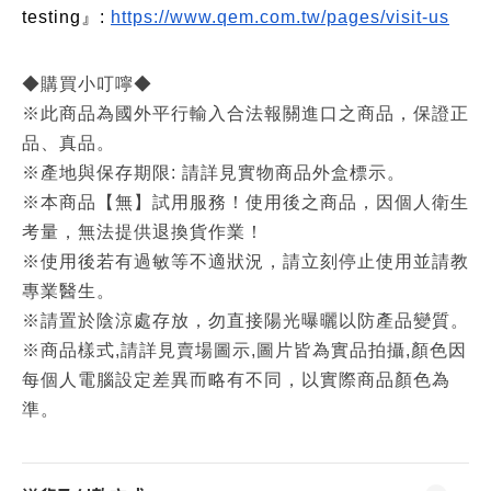
testing』:
https://www.qem.com.tw/pages/visit-us
◆購買小叮嚀◆
※此商品為國外平行輸入合法報關進口之商品，保證正
品、真品。
※產地與保存期限: 請詳見實物商品外盒標示。
※本商品【無】試用服務！使用後之商品，因個人衛生
考量，無法提供退換貨作業！
※使用後若有過敏等不適狀況，請立刻停止使用並請教
專業醫生。
※請置於陰涼處存放，勿直接陽光曝曬以防產品變質。
※商品樣式,請詳見賣場圖示,圖片皆為實品拍攝,顏色因
每個人電腦設定差異而略有不同，以實際商品顏色為
準。