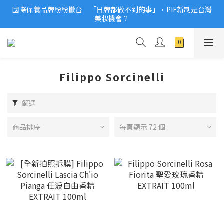
國際保養品牌紛紛撤台　「日牌都做不到的事」，PIF新制是台灣
2026美妝小樣、試用品變少？PIF化妝品身分證7月上路！消費者
美妝機會？
必懂5觀念
2026美妝小樣、試用品變少？PIF化妝品身分證7月上路！消費者
必懂5觀念
Filippo Sorcinelli
篩選
商品排序
每頁顯示 72 個