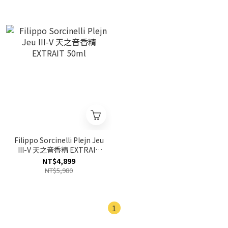
Filippo Sorcinelli Plejn Jeu
III-V 天之音香精 EXTRAIT
50ml
NT$4,899
NT$5,980
1