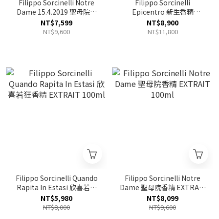
Filippo Sorcinelli Notre
Filippo Sorcinelli
Dame 15.4.2019 聖母院香
Epicentro 新生香精
精 EXTRAIT 100ml 裸瓶
EXTRAIT 100ml 裸瓶
NT$7,599
NT$8,900
NT$9,600
NT$11,800
Filippo Sorcinelli Quando
Filippo Sorcinelli Notre
Rapita In Estasi 欣喜若狂
Dame 聖母院香精 EXTRAIT
香精 EXTRAIT 100ml
100ml
NT$5,980
NT$8,099
NT$8,000
NT$9,600