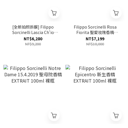
[全新拍照拆膜] Filippo
Filippo Sorcinelli Rosa
Sorcinelli Lascia Ch'io
Fiorita 聖愛玫瑰香精
Pianga 任淚自由香精
EXTRAIT 100ml
NT$6,280
NT$7,199
EXTRAIT 100ml
NT$9,200
NT$10,000