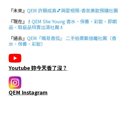
『未來』
QEM 許願成真💕與愛相預-香氛美妝預購社團
『現在』
💄QEM She Young 香水、保養、彩妝，即期
品、瑕疵品特賣出清社團💄
『過去』
QEM『晴易香挺』 二手拍賣斷捨離社團（香
水、保養、彩妝）
Youtube 妳今天香了沒？
QEM Instagram