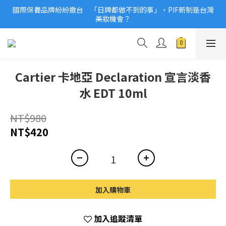
國際保養品牌紛紛撤台　「日牌都做不到的事」，PIF新制是台灣
2026美妝小樣、試用品變少？PIF化妝品身分證7月上路！消費者
美妝機會？
必懂5觀念
2026美妝小樣、試用品變少？PIF化妝品身分證7月上路！消費者
必懂5觀念
Cartier 卡地亞 Declaration 宣言淡香
水 EDT 10ml
NT$980
NT$420
加入購物車
加入追蹤清單