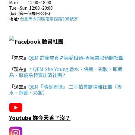
Mon. 12:00~18:00
Tue.~Sun. 12:00~20:00
(每月第一個周日公休)
地址/
台北市大同區南京西路308號2F
Facebook 臉書社團
『未來』
QEM 許願成真💕與愛相預-香氛美妝預購社團
『現在』
💄QEM She Young 香水、保養、彩妝，即期
品、瑕疵品特賣出清社團💄
『過去』
QEM『晴易香挺』 二手拍賣斷捨離社團（香
水、保養、彩妝）
Youtube 妳今天香了沒？