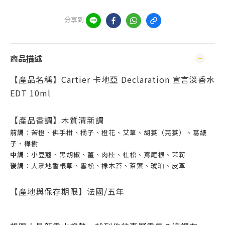
分享到
商品描述
【產品名稱】Cartier 卡地亞 Declaration 宣言淡香水
EDT 10ml
【產品香調】木質清新調
前調
：苦橙、佛手柑、橘子、橙花、艾草、胡荽（芫荽）、葛縷
子、樺樹
中調
：小豆蔻、黑胡椒、薑、肉桂、杜松、鳶尾根、茉莉
後調
：大溪地香根草、雪松、橡木苔、茶葉、琥珀、皮革
【產地與保存期限】法國/五年