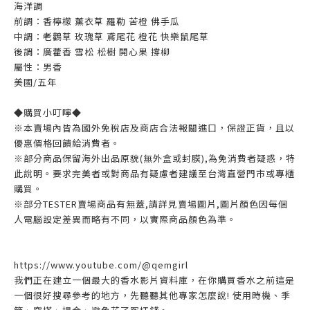
海洋調
前調：香檸檬 薰衣草 羅勒 苦橙 佛手瓜
中調：老鸛草 玫瑰草 鳶尾花 橙花 快樂鼠尾草
後調：廣藿香 雪松 松樹 開心果 撐柳
屬性：男香
美國/五年
◆購買小叮嚀◆
※本賣場內皆為國外免稅店及商店合法報關進口，保證正貨，且以
優惠價格回饋給消費者。
※部分商品保留海外出品原貌(無外盒或封膜),為免消費者疑惑，特
此說明。要求完美者或對商品有疑慮者建議至台灣直營門市或專櫃
購買。
※部分TESTER賣場商品有無蓋,請詳見賣場圖片,圖片顏色因每個
人電腦設定差異而略有不同，以實際商品顏色為準。
https://www.youtube.com/@qemgirl
我們正在建立一個最大的香水影片資料庫，在你購買香水之前這是
一個很好搜尋參考的地方，先聽聽其他專家怎麼說! 使用時機、季