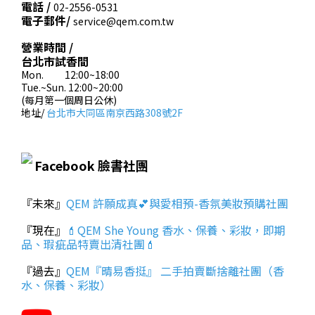
電話 /
02-2556-0531
電子郵件/
service@qem.com.tw
營業時間 /
台北市試香間
Mon. 12:00~18:00
Tue.~Sun. 12:00~20:00
(每月第一個周日公休)
地址/
台北市大同區南京西路308號2F
Facebook 臉書社團
『未來』
QEM 許願成真💕與愛相預-香氛美妝預購社團
『現在』
💄QEM She Young 香水、保養、彩妝，即期
品、瑕疵品特賣出清社團💄
『過去』
QEM『晴易香挺』 二手拍賣斷捨離社團（香
水、保養、彩妝）