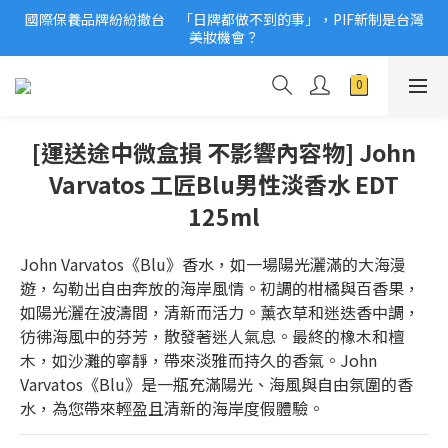
國際保養品牌紛紛撤台　「日牌都做不到的事」，PIF新制是台灣
2026美妝小樣、試用品變少？PIF化妝品身分證7月上路！消費者
美妝機會？
必懂5觀念
2026美妝小樣、試用品變少？PIF化妝品身分證7月上路！消費者
必懂5觀念
[運送途中微盒損 不影響內容物] John
Varvatos 工匠Blu男性淡香水 EDT
125ml
John Varvatos《Blu》香水，如一場陽光灑滿的大海漫
遊，勾勒出自由奔放的海岸風情。初調的柑橘與百香果，
如陽光灑在波濤間，清新而活力。薰衣草和迷迭香中調，
彷彿海風中的芬芳，散發著迷人氣息。最終的橡木和檀
木，如沙灘的寧靜，帶來淡雅而持久的香氣。John 
Varvatos《Blu》是一瓶充滿陽光、海風與自由氛圍的香
水，為您帶來輕盈且清新的海岸度假體驗。