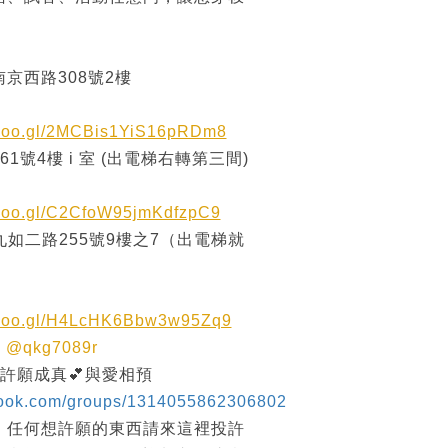
京西路308號2樓
.goo.gl/2MCBis1YiS16pRDm8
1號4樓 i 室 (出電梯右轉第三間)
.goo.gl/C2CfoW95jmKdfzpC9
九如二路255號9樓之7（出電梯就
p.goo.gl/H4LcHK6Bbw3w95Zq9
尋
@qkg7089r
 許願成真💕與愛相預
book.com/groups/1314055862306802
，任何想許願的東西請來這裡投許