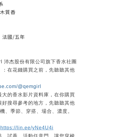
系
 木質香
】法國/五年
irl 沛杰股份有限公司旗下香水社團
紹』：在花錢購買之前，先聽聽其他
ube.com/@qemgirl
最大的香水影片資料庫，在你購買
很好搜尋參考的地方，先聽聽其他
時機、季節、穿搭、場合、濃度。
https://lin.ee/yNe4U4i
站、試香、活動任意門，讓您穿梭