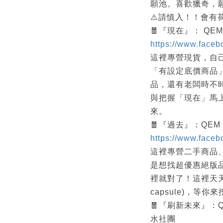
願池。喜歡獵奇，
⚠️請慎入！！會有
🧧『現在』： QEM 
https://www.face
這裡專營現貨，自
「有設定底價商品
品，還有老闆時不時的
與把握「現在」馬上
來。
🧧『過去』：QEM
https://www.face
這裡專營二手商品
是想找超優惠絕版
裡就對了！這裡天天
capsule)，等你
🧧『刷新未來』：QE
水社團