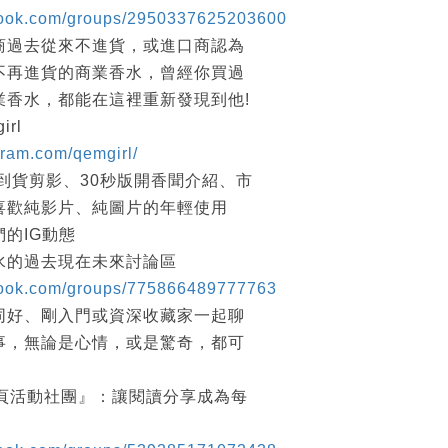
book.com/groups/2950337625203600
商過去從來不進貨，或進口商認為
不再進貨的商業香水，曾經你買過
業香水，都能在這裡重新發現到他!
irl
gram.com/qemgirl/
到貨剪影、30秒版開香聞介紹、市
喜歡純影片、純圖片的年輕使用
的IG動態
水的過去現在未來討論區
book.com/groups/775866489777763
同好、剛入門或資深收藏家一起聊
事，無論是心情，或是驚奇，都可
讀2頁活動社團』：讓閱讀分享成為每