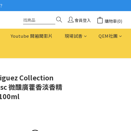
？
念
念
會員登入
購物車(0)
Youtube 開箱聞影片
現場試香
QEM社團
iguez Collection
 Musc 微醺廣藿香淡香精
 100ml