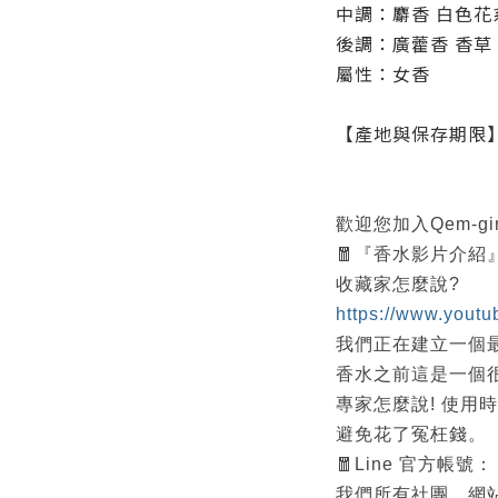
中調：麝香 白色花
後調：廣藿香 香草
屬性：女香
【產地與保存期限
歡迎您加入Qem-g
🧧『香水影片介
收藏家怎麼說?
https://www.yout
我們正在建立一個
香水之前這是一個
專家怎麼說! 使用
避免花了冤枉錢。
🧧Line 官方帳號：
我們所有社團、網