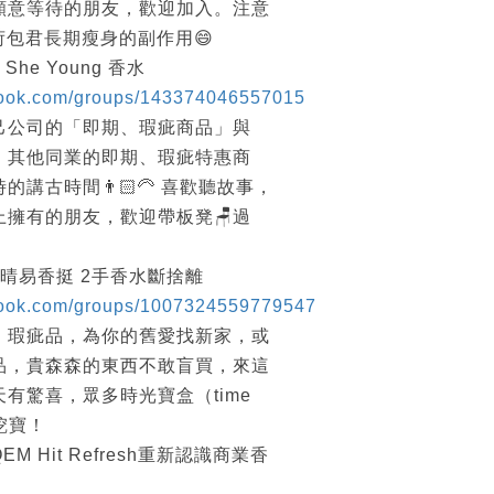
願意等待的朋友，歡迎加入。注意
荷包君長期瘦身的副作用😄
She Young 香水
book.com/groups/143374046557015
己公司的「即期、瑕疵商品」與
」其他同業的即期、瑕疵特惠商
講古時間👨🏻‍🦳 喜歡聽故事，
擁有的朋友，歡迎帶板凳🪑過
 晴易香挺 2手香水斷捨離
book.com/groups/1007324559779547
、瑕疵品，為你的舊愛找新家，或
品，貴森森的東西不敢盲買，來這
有驚喜，眾多時光寶盒（time
來挖寶！
M Hit Refresh重新認識商業香