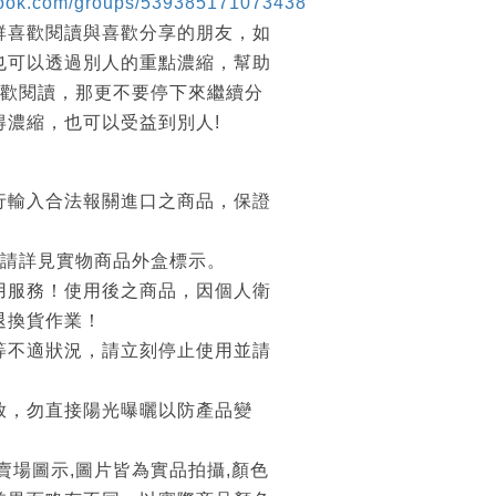
book.com/groups/539385171073438
群喜歡閱讀與喜歡分享的朋友，如
也可以透過別人的重點濃縮，幫助
喜歡閱讀，那更不要停下來繼續分
得濃縮，也可以受益到別人!
行輸入合法報關進口之商品，保證
 請詳見實物商品外盒標示。
用服務！使用後之商品，因個人衛
退換貨作業！
等不適狀況，請立刻停止使用並請
放，勿直接陽光曝曬以防產品變
賣場圖示,圖片皆為實品拍攝,顏色