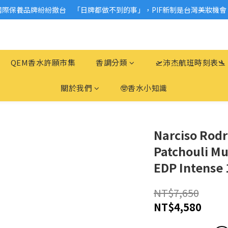
國際保養品牌紛紛撤台　「日牌都做不到的事」，PIF新制是台灣美妝機會
2026美妝小樣、試用品變少？PIF化妝品身分證7月上路！消費者必懂5觀
2026美妝小樣、試用品變少？PIF化妝品身分證7月上路！消費者必懂5觀
QEM香水許願市集
香調分類
🛫沛杰航班時刻表🛬
關於我們
🤓香水小知識
Narciso Rodr
Patchouli
EDP Intense
NT$7,650
NT$4,580